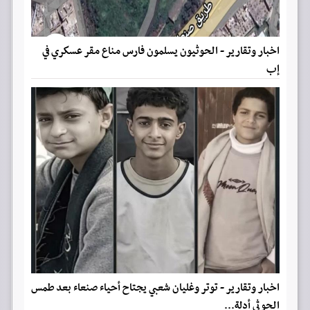
اخبار وتقارير - الحوثيون يسلمون فارس مناع مقر عسكري في
إب
اخبار وتقارير - توتر وغليان شعبي يجتاح أحياء صنعاء بعد طمس
الحوثي أدلة...