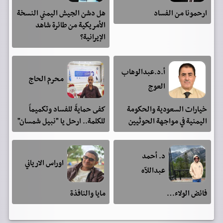
ارحمونا من الفساد
هل دشن الجيش اليمني النسخة
الأمريكية من طائرة شاهد
الإيرانية؟
أ.د.عبدالوهاب
محرم الحاج
العوج
خيارات السعودية والحكومة
كفى حمايةً للفساد وتكميماً
اليمنية في مواجهة الحوثيين
للكلمة.. ارحل يا "نبيل شمسان"
د. أحمد
اوراس الارياني
عبداللآه
فائض الولاء…
مايا والنافذة