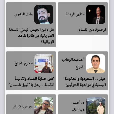
مطهر الريدة
وائل البدري
ارحمونا من الفساد
هل دشن الجيش اليمني النسخة
الأمريكية من طائرة شاهد
الإيرانية؟
أ.د.عبدالوهاب
محرم الحاج
العوج
خيارات السعودية والحكومة
كفى حمايةً للفساد وتكميماً
اليمنية في مواجهة الحوثيين
للكلمة.. ارحل يا "نبيل شمسان"
د. أحمد
اوراس الارياني
عبداللآه