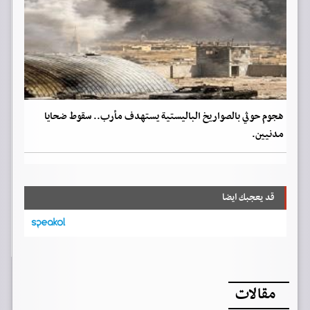
هجوم حوثي بالصواريخ الباليستية يستهدف مأرب.. سقوط ضحايا
مدنيين.
قد يعجبك ايضا
مقالات