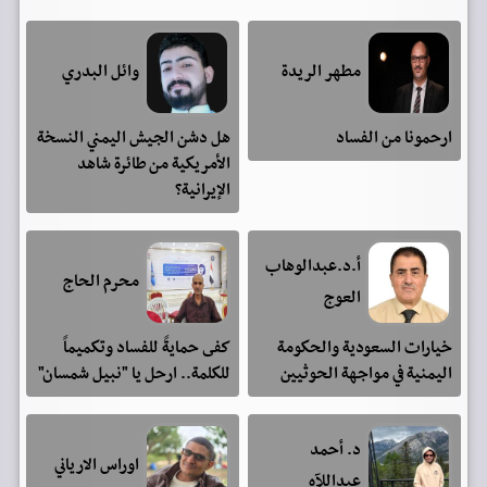
مطهر الريدة
وائل البدري
ارحمونا من الفساد
هل دشن الجيش اليمني النسخة
الأمريكية من طائرة شاهد
الإيرانية؟
أ.د.عبدالوهاب
محرم الحاج
العوج
خيارات السعودية والحكومة
كفى حمايةً للفساد وتكميماً
اليمنية في مواجهة الحوثيين
للكلمة.. ارحل يا "نبيل شمسان"
د. أحمد
اوراس الارياني
عبداللآه