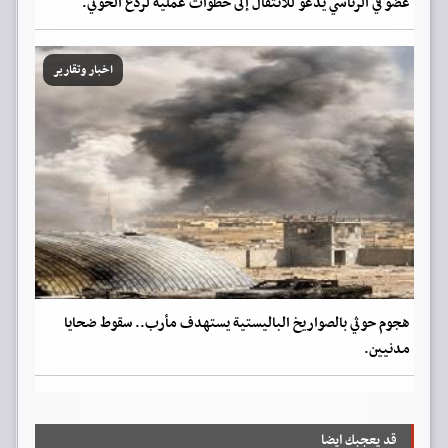
عضو في الرئاسي يدعو للانتقال إلى خطوات عملية لردع الحوثي.
اخبار وتقارير
هجوم حوثي بالصواريخ الباليستية يستهدف مأرب.. سقوط ضحايا
مدنيين.
قد يعجبك ايضا