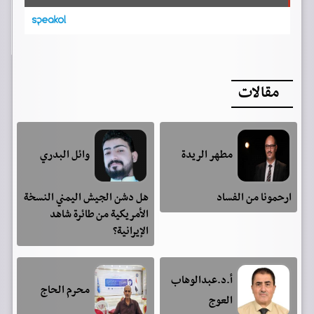
مقالات
مطهر الريدة
وائل البدري
ارحمونا من الفساد
هل دشن الجيش اليمني النسخة
الأمريكية من طائرة شاهد
الإيرانية؟
أ.د.عبدالوهاب
محرم الحاج
العوج