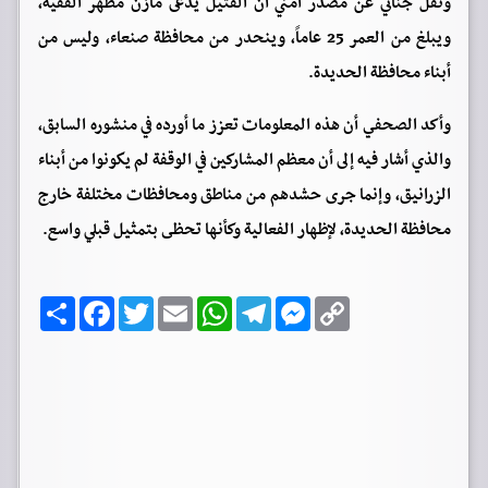
ونقل جناني عن مصدر أمني أن القتيل يُدعى مازن مطهر الفقيه،
ويبلغ من العمر 25 عاماً، وينحدر من محافظة صنعاء، وليس من
أبناء محافظة الحديدة.
وأكد الصحفي أن هذه المعلومات تعزز ما أورده في منشوره السابق،
والذي أشار فيه إلى أن معظم المشاركين في الوقفة لم يكونوا من أبناء
الزرانيق، وإنما جرى حشدهم من مناطق ومحافظات مختلفة خارج
محافظة الحديدة، لإظهار الفعالية وكأنها تحظى بتمثيل قبلي واسع.
C
M
T
W
E
T
F
ا
o
e
e
h
m
w
a
ن
p
s
l
a
a
i
c
ش
y
s
e
t
i
t
e
ر
b
t
l
s
g
e
L
o
e
A
r
n
i
o
r
p
a
g
n
k
p
m
e
k
r