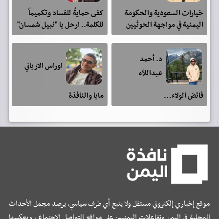
خيارات السعودية والحكومة
كفى حمايةً للفساد وتكميماً
اليمنية في مواجهة الحوثيين
للكلمة.. ارحل يا "نبيل شمسان"
د. أحمد
اوراس الارياني
عبداللآه
فائض الولاء…
مايا والنافذة
موقع إخباري إلكتروني مستقل ولا يتبع أي طرف سياسي، يرصد مجمل الأحداث
المحلية في اليمن وتفاعلات اليمنيين على مواقع التواصل الإجتماعي، ويعكسها