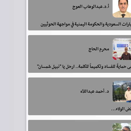
أ.د.عبدالوهاب العوج
رات السعودية والحكومة اليمنية في مواجهة الحوثيين
محرم الحاج
 حمايةً للفساد وتكميماً للكلمة.. ارحل يا "نبيل شمسان"
د. أحمد عبداللآه
ئض الولاء…