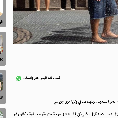
خيا
كفى
قناة نافذة اليمن على واتساب
فا
وأفادت قناة ABC بأن درجة الحرارة في واشنطن ارتفعت خلال عيد الاستقلال الأمريكي إلى 38.8 درجة مئوية، محطمة بذلك رقما