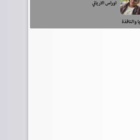
اوراس الارياني
ا والنافذة