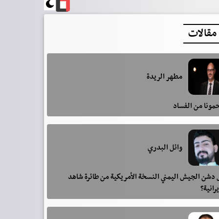
مقالات
مطهر الريدة
مونا من الفساد
وائل البدري
دشن الجيش اليمني النسخة الأمريكية من طائرة شاهد
يرانية؟