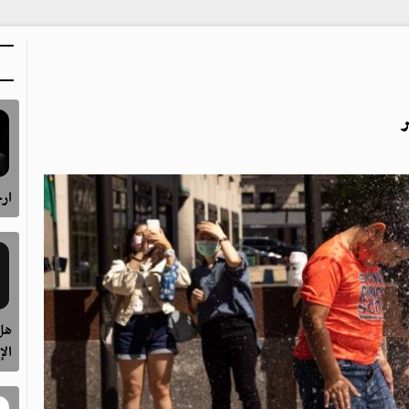
ارح
هل 
الإ