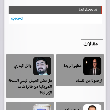
قد يعجبك ايضا
مقالات
مطهر الريدة
وائل البدري
ارحمونا من الفساد
هل دشن الجيش اليمني النسخة
الأمريكية من طائرة شاهد
الإيرانية؟
أ.د.عبدالوهاب