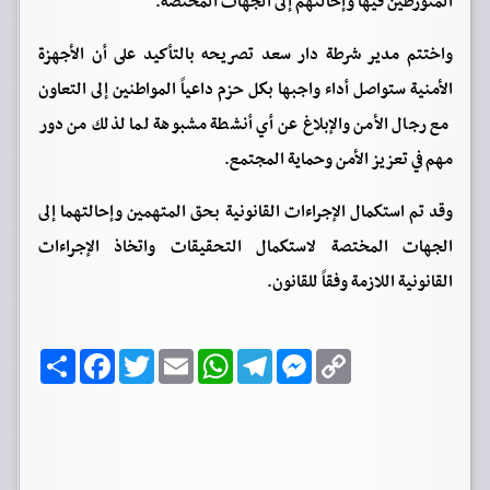
المتورطين فيها وإحالتهم إلى الجهات المختصة.
واختتم مدير شرطة دار سعد تصريحه بالتأكيد على أن الأجهزة
الأمنية ستواصل أداء واجبها بكل حزم داعياً المواطنين إلى التعاون
مع رجال الأمن والإبلاغ عن أي أنشطة مشبوهة لما لذلك من دور
مهم في تعزيز الأمن وحماية المجتمع.
وقد تم استكمال الإجراءات القانونية بحق المتهمين وإحالتهما إلى
الجهات المختصة لاستكمال التحقيقات واتخاذ الإجراءات
القانونية اللازمة وفقاً للقانون.
C
M
T
W
E
T
F
ا
o
e
e
h
m
w
a
ن
p
s
l
a
a
i
c
ش
y
s
e
t
i
t
e
ر
b
t
l
s
g
e
L
o
e
A
r
n
i
o
r
p
a
g
n
k
p
m
e
k