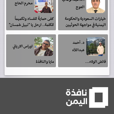
محرم الحاج
العوج
خيارات السعودية والحكومة
كفى حمايةً للفساد وتكميماً
اليمنية في مواجهة الحوثيين
للكلمة.. ارحل يا "نبيل شمسان"
د. أحمد
اوراس الارياني
عبداللآه
فائض الولاء…
مايا والنافذة