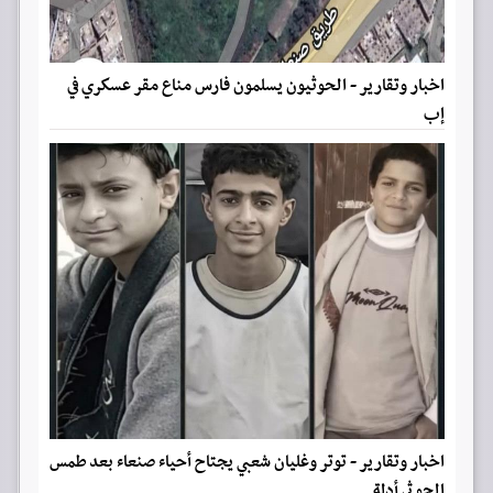
اخبار وتقارير - الحوثيون يسلمون فارس مناع مقر عسكري في
إب
اخبار وتقارير - توتر وغليان شعبي يجتاح أحياء صنعاء بعد طمس
الحوثي أدلة...