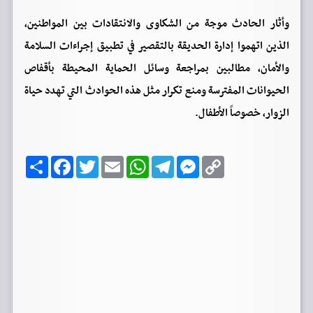
وأثار الحادث موجة من الشكاوى والانتقادات بين المواطنين،
الذين اتهموا إدارة الحديقة بالتقصير في تطبيق إجراءات السلامة
والأمان، مطالبين بمراجعة وسائل الحماية المحيطة بأقفاص
الحيوانات المفترسة ومنع تكرار مثل هذه الحوادث التي تهدد حياة
الزوار، خصوصاً الأطفال.
C
M
T
W
E
T
F
ا
o
e
e
h
m
w
a
ن
p
s
l
a
a
i
c
ش
y
s
e
t
i
t
e
ر
b
t
l
s
g
e
L
o
e
A
r
n
i
o
r
p
a
g
n
k
p
m
e
k
r