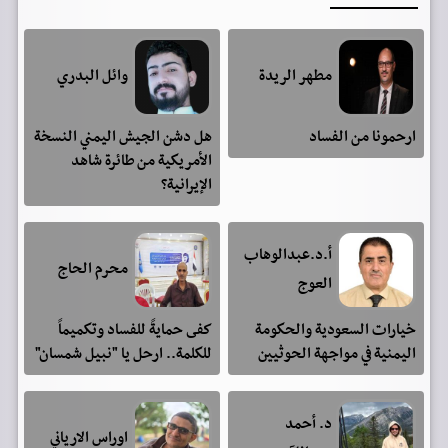
مطهر الريدة
وائل البدري
ارحمونا من الفساد
هل دشن الجيش اليمني النسخة
الأمريكية من طائرة شاهد
الإيرانية؟
أ.د.عبدالوهاب
محرم الحاج
العوج
خيارات السعودية والحكومة
كفى حمايةً للفساد وتكميماً
اليمنية في مواجهة الحوثيين
للكلمة.. ارحل يا "نبيل شمسان"
د. أحمد
اوراس الارياني