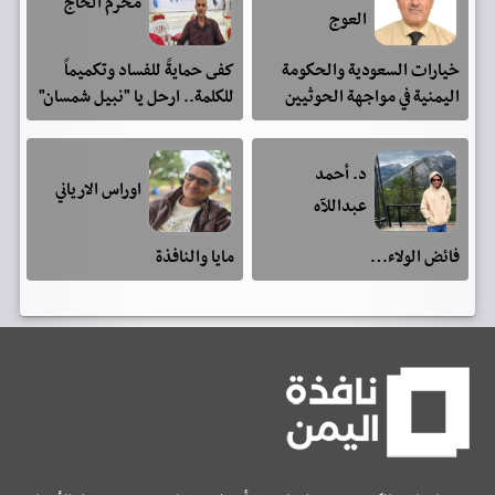
محرم الحاج
العوج
خيارات السعودية والحكومة
كفى حمايةً للفساد وتكميماً
اليمنية في مواجهة الحوثيين
للكلمة.. ارحل يا "نبيل شمسان"
د. أحمد
اوراس الارياني
عبداللآه
فائض الولاء…
مايا والنافذة