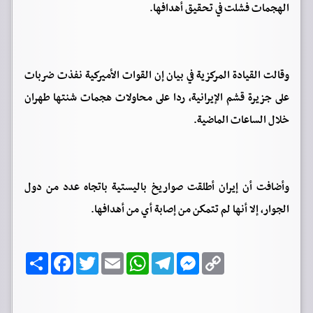
الهجمات فشلت في تحقيق أهدافها.
وقالت القيادة المركزية في بيان إن القوات الأميركية نفذت ضربات
على جزيرة قشم الإيرانية، ردا على محاولات هجمات شنتها طهران
خلال الساعات الماضية.
وأضافت أن إيران أطلقت صواريخ باليستية باتجاه عدد من دول
الجوار، إلا أنها لم تتمكن من إصابة أي من أهدافها.
C
M
T
W
E
T
F
ا
o
e
e
h
m
w
a
ن
p
s
l
a
a
i
c
ش
y
s
e
t
i
t
e
ر
b
t
l
s
g
e
L