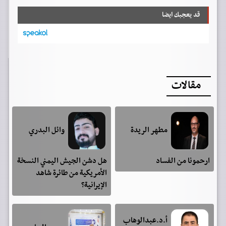
قد يعجبك ايضا
مقالات
مطهر الريدة
وائل البدري
ارحمونا من الفساد
هل دشن الجيش اليمني النسخة
الأمريكية من طائرة شاهد
الإيرانية؟
أ.د.عبدالوهاب