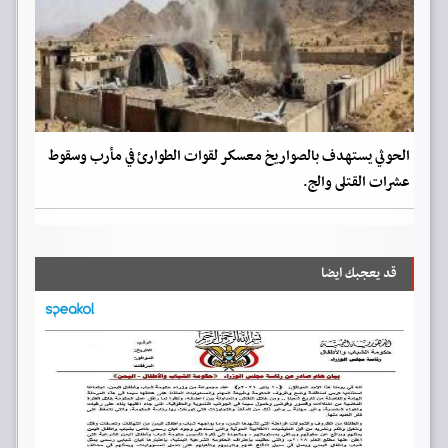
الحوثي يستهدف بالصواريخ معسكر لقوات الطوارئ في مأرب وسقوط
عشرات القتلى والج.
قد يعجبك ايضا