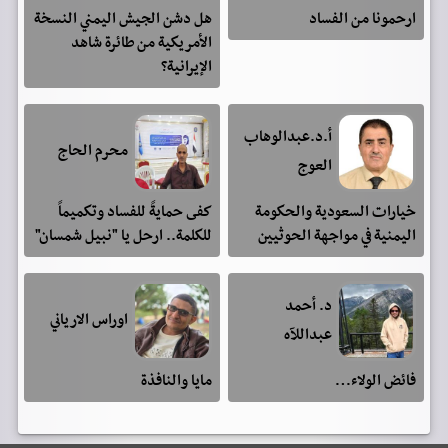
ارحمونا من الفساد
هل دشن الجيش اليمني النسخة
الأمريكية من طائرة شاهد
الإيرانية؟
أ.د.عبدالوهاب
محرم الحاج
العوج
خيارات السعودية والحكومة
كفى حمايةً للفساد وتكميماً
اليمنية في مواجهة الحوثيين
للكلمة.. ارحل يا "نبيل شمسان"
د. أحمد
اوراس الارياني
عبداللآه
فائض الولاء…
مايا والنافذة