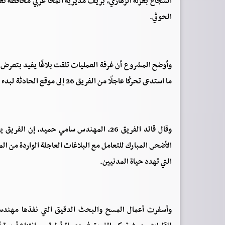
الشجاع بعزلة الزهاري، بريف مديرية المخا غربي محافظة تع
الحوثي.
وأوضح المشروع أن غرفة العمليات تلقت بلاغًا يفيد بتعرض ج
ما استدعى تحركًا عاجلًا من الفريق 26 إلى موقع الحادثة لبدء أعمال المسح الميداني والتطهير.
وقال قائد الفريق 26، المهندس سامي حميد
الأضحى المبارك للتعامل مع البلاغات العاجلة الواردة من ا
التي تهدد حياة المدنيين.
وأسفرت أعمال المسح والبحث الدقيق التي نفذها مهندسو