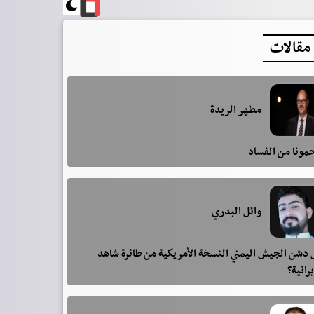
مقالات
مطهر الريدة
مونا من الفساد
وائل البدري
دشن الجيش اليمني النسخة الأمريكية من طائرة شاهد
يرانية؟