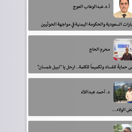
أ.د.عبدالوهاب العوج
رات السعودية والحكومة اليمنية في مواجهة الحوثيين
محرم الحاج
 حمايةً للفساد وتكميماً للكلمة.. ارحل يا "نبيل شمسان"
د. أحمد عبداللآه
ئض الولاء…