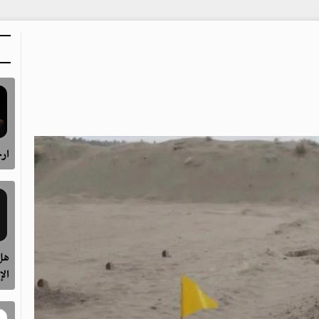
ارح
هل 
الإ