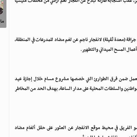
ز، عقب استجابة طارئة لبلاغ عن انفجار لغم أرضي من مخلفات مليشيا
ماي
رافة (معدة ثقيلة) لانفجار ناجم عن لغم مضاد للمدرعات في المنطقة،
، إن الفريق يعمل ضمن فرق الطوارئ التي خصصها مشروع مسام خلال إجازة عيد
لمواطنين والسلطات المحلية على مدار الساعة، بهدف الحد من المخاطر
 الفريق في محيط موقع الانفجار عن العثور على حقل ألغام مضاد