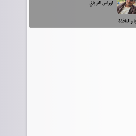
اوراس الارياني
ا والنافذة