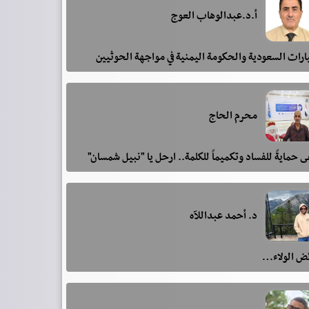
أ.د.عبدالوهاب العوج
رات السعودية والحكومة اليمنية في مواجهة الحوثيين
محرم الحاج
 حمايةً للفساد وتكميماً للكلمة.. ارحل يا "نبيل شمسان"
د. أحمد عبداللآه
ئض الولاء…