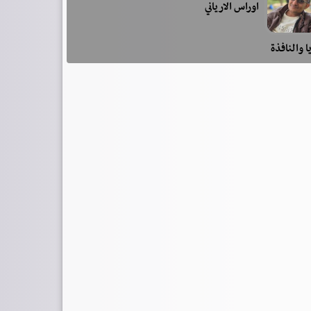
اوراس الارياني
ا والنافذة