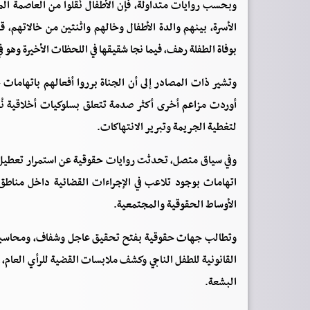
وبحسب روايات متداولة، فإن الأطفال نُقلوا من العاصمة ال
الأسرة، بينهم والدة الأطفال وخالهم واثنتين من خالاتهم،
بوفاة الطفلة رهف، فيما نجا شقيقها في اللحظات الأخيرة وهو 
وتشير ذات المصادر إلى أن الجناة برروا أفعالهم باتهامات 
أوردت مزاعم أخرى أكثر صدمة تتعلق بسلوكيات أخلاقية نُ
لتغطية الجريمة وتبرير الانتهاكات.
وفي سياق متصل، تحدثت روايات حقوقية عن استمرار تعطيل م
اتهامات بوجود تلاعب في الإجراءات القضائية داخل مناطق خ
الأوساط الحقوقية والمجتمعية.
وتطالب جهات حقوقية بفتح تحقيق عاجل وشفاف، ومحاسبة جم
القانونية للطفل الناجي وكشف ملابسات القضية للرأي العام، 
البشعة.