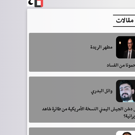
مقالات
مطهر الريدة
مونا من الفساد
وائل البدري
دشن الجيش اليمني النسخة الأمريكية من طائرة شاهد
يرانية؟