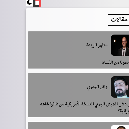
مقالات
مطهر الريدة
مونا من الفساد
وائل البدري
دشن الجيش اليمني النسخة الأمريكية من طائرة شاهد
يرانية؟