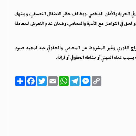
في الحرية والأمان الشخصي، ويخالف حظر الاعتقال التعسفي، وينتهك
، والحق في التواصل مع الأسرة والمحامي، وضمان عدم التعرض للمعاملة
اج الفوري وغير المشروط عن المحامي والحقوقي عبدالمجيد صبره،
سبب عمله المهني أو نشاطه الحقوقي أو آرائه.
C
M
T
W
E
T
F
ا
o
e
e
h
m
w
a
ن
p
s
l
a
a
i
c
ش
y
s
e
t
i
t
e
ر
b
t
l
s
g
e
L
o
e
A
r
n
i
o
r
p
a
g
n
k
p
m
e
k
r