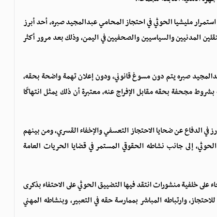
ستمرار مليشيا الحوثي في احتجاز المحامي عبدالمجيد صبره، أحد أبرز
قلين المدنيين والسياسيين والصحفيين في اليمن، وذلك بعد مرور أكثر
عبدالمجيد صبره يتم دون مسوغ قانوني، ودون إعلان تهمة واضحة بحقه،
 بشروط مجحفة بحقه مقابل الإفراج عنه، معتبرة أن ذلك يمثل انتهاكًا
ز في الدفاع عن ضحايا الاحتجاز التعسفي والإخفاء القسري، ومن بينهم
ثي، إلى جانب نشاطه الحقوقي المستمر في قضايا الحريات العامة
على خلفية منشورات انتقد فيها التضييق الحوثي على الاحتفاء بذكرى
ية للاحتجاز، وارتباطه المباشر بممارسة حقه في التعبير، وبنشاطه المهني