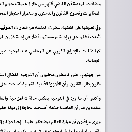
وأضافت المنصة أن القاضي أظهر من خلال عباراته حجم الت
المخابرات وتجاوزه للقانون والدستور، واستمرار احتجاز المخ
أثبتت فشلها حتى في إدارة مؤسساتها، فضلًا عن إدارة شؤون ا
كما طالبت بالإفراج الفوري عن المحامي عبدالمجيد صبر
الجماعة.
من جهتهم، اعتبر ناشطون محليون أن التوجيه القضائي ال
خارج إطار القانون، وأن الأجهزة الأمنية القمعية أصبحت أعلى
وأكدوا أن ما ورد في التوجيه يعكس حالة “المزاجية وال
مشددين على أن العاصمة صنعاء أصبحت بحاجة إلى دولة حقيقية
ويرى مراقبون أن عبارة العالم بيضحكوا علينا.. إحنا دولة و
القضاء الخاضع للمليشيا، وعجزه عن فرض سلطته أمام نفوذ الأج