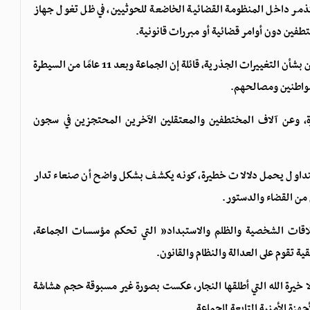
ذمر داخل المنظومة القضائية الخاضعة للحوثيين، في ظل تغول جهاز
تطفين دون أوامر قضائية أو مبررات قانونية.
وفي تعليقها على القضية، سخرت المنصة من شعارات الحوثيين بشأن التغييرات الجذرية، قائلة إن الجماعة وبعد 11 عامًا من السيطرة
لمواطنين ومصالحهم.
ة، وعن آلاف المختطفين والمعتقلين الآخرين المحتجزين في سجون
متداول يحمل دلالات خطيرة، كونه يكشف بشكل واضح أن صنعاء تدار
 من القضاء والدستور.
علاقات الشخصية والظلم والاستبداد” التي تحكم مؤسسات الجماعة،
 تقوم على العدالة والنظام والقانون.
إلا خيرة الله التي أطلقها النجار، عكست بصورة غير مسبوقة حجم هشاشة
هزة الأمنية التابعة للجماعة.