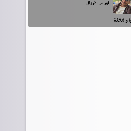
اوراس الارياني
ا والنافذة