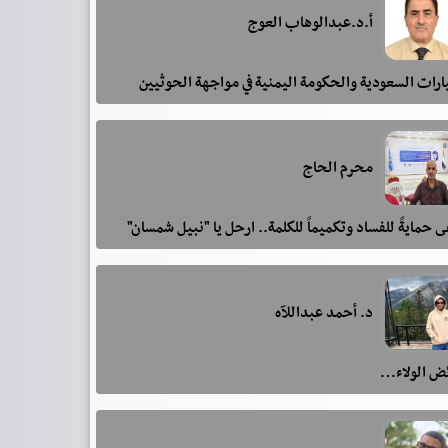
أ.د.عبدالوهاب العوج
رات السعودية والحكومة اليمنية في مواجهة الحوثيين
محرم الحاج
 حمايةً للفساد وتكميماً للكلمة.. ارحل يا "نبيل شمسان"
د. أحمد عبداللآه
ئض الولاء…