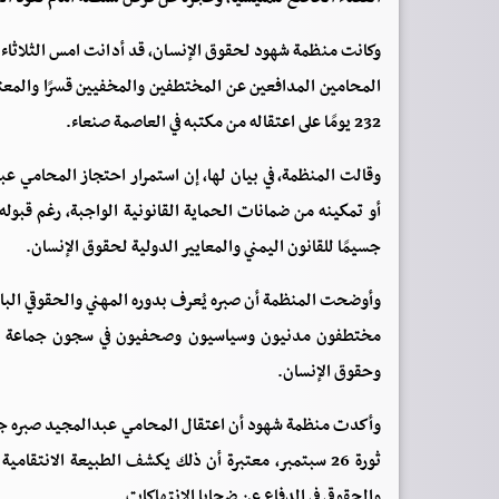
وكانت منظمة شهود لحقوق الإنسان، قد أدانت امس الثلاثاء ا
المحامين المدافعين عن المختطفين والمخفيين قسرًا والمعت
232 يومًا على اعتقاله من مكتبه في العاصمة صنعاء.
وقالت المنظمة، في بيان لها، إن استمرار احتجاز المحامي 
أو تمكينه من ضمانات الحماية القانونية الواجبة، رغم قبوله
جسيمًا للقانون اليمني والمعايير الدولية لحقوق الإنسان.
وأوضحت المنظمة أن صبره يُعرف بدوره المهني والحقوقي البار
مختطفون مدنيون وسياسيون وصحفيون في سجون جماعة الحو
وحقوق الإنسان.
وأكدت منظمة شهود أن اعتقال المحامي عبدالمجيد صبره جاء 
ثورة 26 سبتمبر، معتبرة أن ذلك يكشف الطبيعة الانتقام
والحقوقي في الدفاع عن ضحايا الانتهاكات.