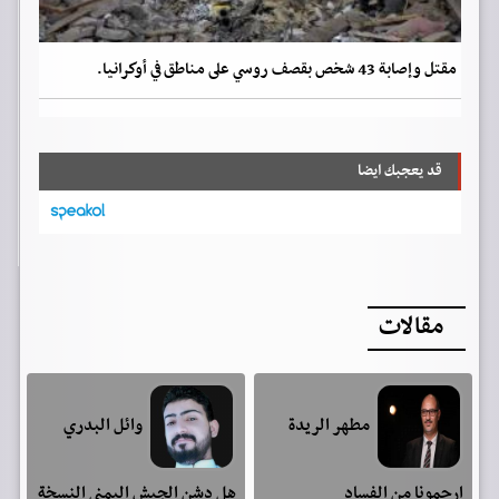
مقتل وإصابة 43 شخص بقصف روسي على مناطق في أوكرانيا.
قد يعجبك ايضا
مقالات
مطهر الريدة
وائل البدري
ارحمونا من الفساد
هل دشن الجيش اليمني النسخة