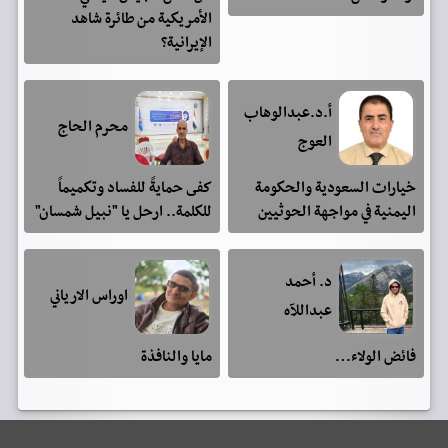
الأمريكية من طائرة شاهد
الإيرانية؟
أ.د.عبدالوهاب
محرم الحاج
العوج
خيارات السعودية والحكومة
كفى حمايةً للفساد وتكميماً
اليمنية في مواجهة الحوثيين
للكلمة.. ارحل يا "نبيل شمسان"
د. أحمد
اوراس الارياني
عبداللآه
فائض الولاء…
مايا والنافذة