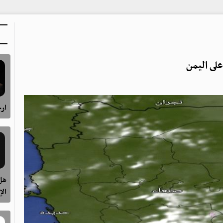
لى اليمن
ارح
هل 
الإ