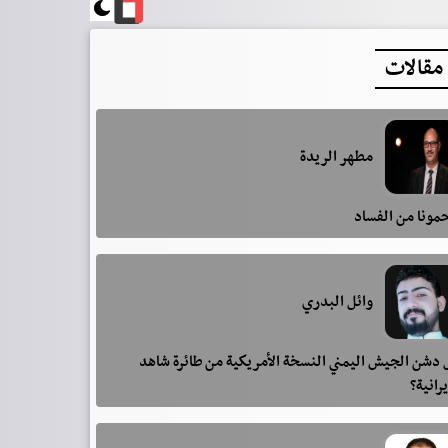
مقالات
مطهر الريدة
مونا من الفساد
وائل البدري
دشن الجيش اليمني النسخة الأمريكية من طائرة شاهد
يرانية؟