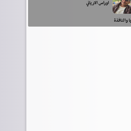
اوراس الارياني
ا والنافذة