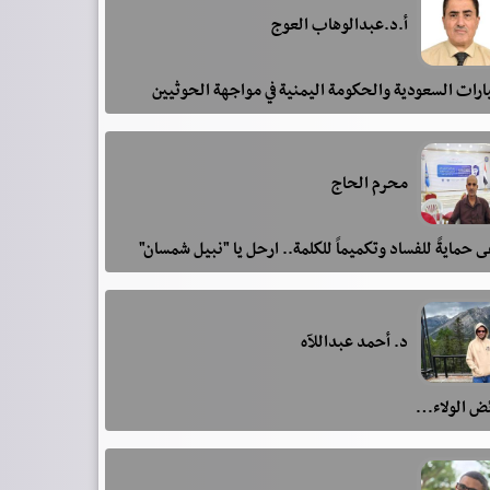
أ.د.عبدالوهاب العوج
رات السعودية والحكومة اليمنية في مواجهة الحوثيين
محرم الحاج
 حمايةً للفساد وتكميماً للكلمة.. ارحل يا "نبيل شمسان"
د. أحمد عبداللآه
ئض الولاء…