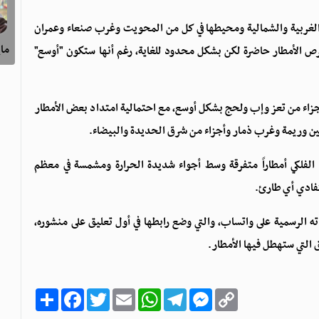
 الغربية والشمالية ومحيطها في كل من المحويت وغرب صنعاء وعمران
ماي
 الأمطار حاضرة لكن بشكل محدود للغاية، رغم أنها ستكون "أوسع"
على أجزاء من تعز وإب ولحج بشكل أوسع، مع احتمالية امتداد بعض الأمطار
أبين وريمة وغرب ذمار وأجزاء من شرق الحديدة والبيضاء.
فلكي أمطاراً متفرقة وسط أجواء شديدة الحرارة ومشمسة في معظم
لتفادي أي طارئ.
ه الرسمية على واتساب، والتي وضع رابطها في أول تعليق على منشوره،
 التي ستهطل فيها الأمطار.
C
M
T
W
E
T
F
ا
o
e
e
h
m
w
a
ن
p
s
l
a
a
i
c
ش