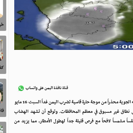
خيا
كفى
قناة نافذة اليمن على واتساب
أصدر الفلكي اليمني عدنان الشوافي، مساء اليوم الجمعة، نشرته الجوية محذراً من موجة حارة قاسية تضرب اليمن غداً السبت 16 مايو
فا
فة" على نطاق غير مسبوق في معظم المحافظات. وتوقع أن تشهد الهضاب
اً مشمساً لافحاً مع فرص قليلة جداً لهطول الأمطار، مما يزيد من