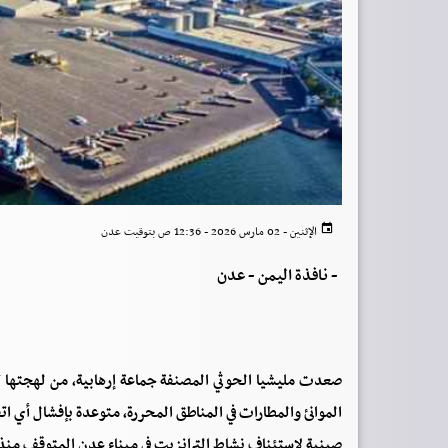
الإثنين - 02 مارس 2026 - 12:36 ص بتوقيت عدن
-
نافذة اليمن - عدن
صعدت مليشيا الحوثي المصنفة جماعة إرهابية، من لهجتها ت
الموانئ والمطارات في المناطق المحررة، متوعدة بإفشال أي ا
صينية لاستئناف نشاط الترانزيت في ميناء عدن المتوقف منذ عام 