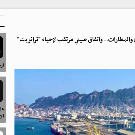
المطارات.. واتفاق صيني مرتقب لإحياء "ترانزيت"
ارح
هل 
الإ