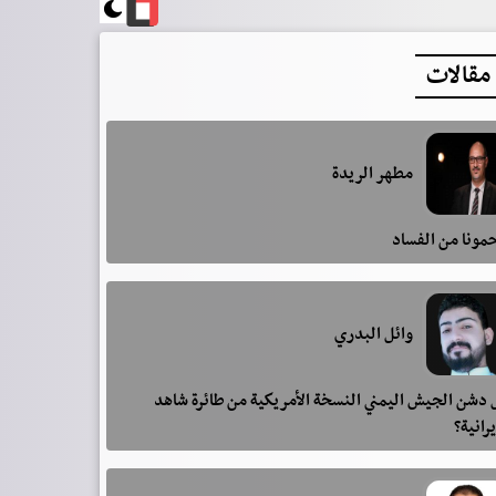
مقالات
مطهر الريدة
مونا من الفساد
وائل البدري
دشن الجيش اليمني النسخة الأمريكية من طائرة شاهد
يرانية؟