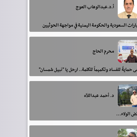
أ.د.عبدالوهاب العوج
رات السعودية والحكومة اليمنية في مواجهة الحوثيين
محرم الحاج
 حمايةً للفساد وتكميماً للكلمة.. ارحل يا "نبيل شمسان"
د. أحمد عبداللآه
ئض الولاء…