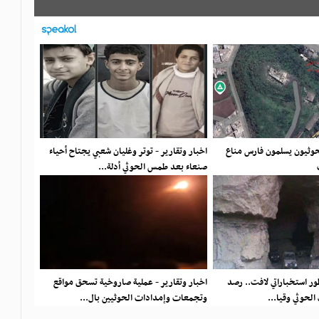
لحوثيون يسلمون فارس مناع
اخبار وتقارير - توتر وغليان شعبي يجتاح أحياء
صنعاء بعد طمس الحوثي أدلة...
طور استخباراتي لافت.. رصد
اخبار وتقارير - عملية صاروخية تسحق مواقع
لحوثي وقيا...
وتجمعات وإمدادات الحوثيين بال...