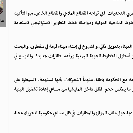
 التحديات التي تواجه القطاع الملاحي والقطاع الخاص، مع التأكيد
ماي
طوط الملاحية الدولية ومواصلة خطط التطوير الاستراتيجي لاستعادة
يناء بتمويل ذاتي، والشروع في إنشاء ميناء قرمة في سقطرى، والبحث
أسطول الخطوط الجوية اليمنية ورفده بطائرات جديدة، والتوسع في
مة مع الحكومة باطلة، متهماً التحركات بأنها تستهدف السيطرة على
وهو ما يعكس حجم القلق داخل المليشيا من مساعي إعادة تشغيل البنية
ادية حول ملف الموانئ والمطارات، في ظل مساعي حكومية لتحريك عجلة