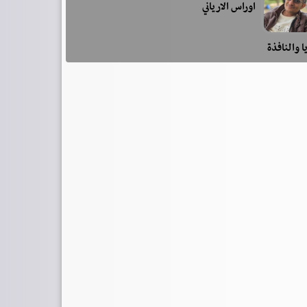
اوراس الارياني
ا والنافذة