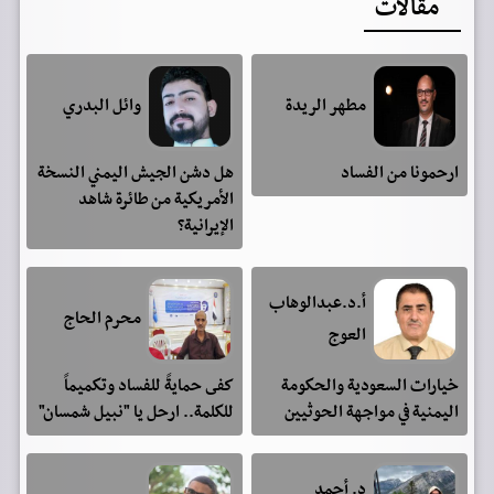
مقالات
مطهر الريدة
وائل البدري
ارحمونا من الفساد
هل دشن الجيش اليمني النسخة
الأمريكية من طائرة شاهد
الإيرانية؟
أ.د.عبدالوهاب
محرم الحاج
العوج
خيارات السعودية والحكومة
كفى حمايةً للفساد وتكميماً
اليمنية في مواجهة الحوثيين
للكلمة.. ارحل يا "نبيل شمسان"
د. أحمد