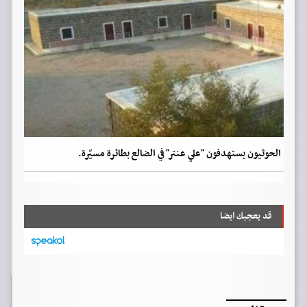
الحوثيون يستهدفون "علي عنتر" في الضالع بطائرة مسيّرة.
قد يعجبك ايضا