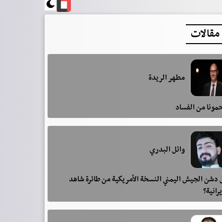
مقالات
مطهر الريدة
مونا من الفساد
وائل البدري
دشن الجيش اليمني النسخة الأمريكية من طائرة شاهد
يرانية؟