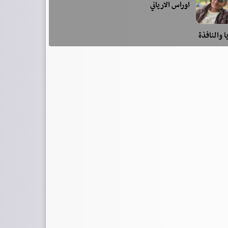
اوراس الارياني
ا والنافذة