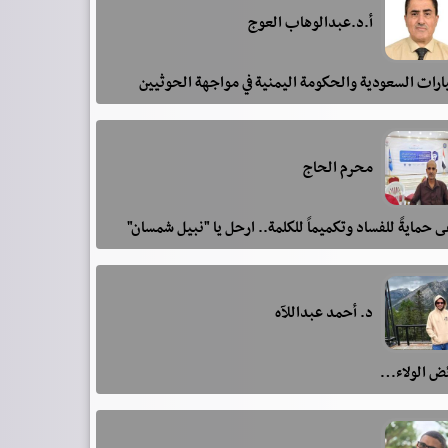
أ.د.عبدالوهاب العوج
رات السعودية والحكومة اليمنية في مواجهة الحوثيين
محرم الحاج
 حمايةً للفساد وتكميماً للكلمة.. ارحل يا "نبيل شمسان"
د. أحمد عبداللآه
ئض الولاء…