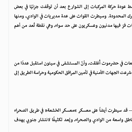
ط عودة حركة المركبات إلى الشوارع بعد أن توقفت جزئيًا في بعض
ارك المحدودة. وسيطرت القوات على عدة مديريات في الوادي، ومنها
 فرّ فيها مدنيون وعسكريون على حد سواء، وهي نقطة تُعد من أهم
ات في حضرموت أُغلقت، وأنّ المستشفى في سيئون استقبل عددًا من
 شرعت الجهات الأمنية في تأمين المرافق الحكومية وحراسة الطريق إلى
— قد سيطرت أيضاً على معسكر “معسكر الخشعة” في طريق الصحراء
ناطق واسعة من الوادي والصحراء، ويُعد تكثيفًا لانتشار جنوبي يهدف