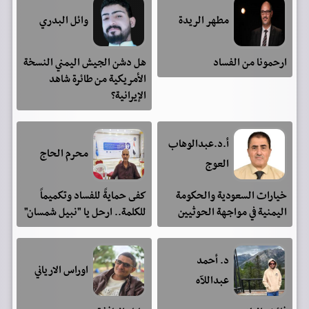
مطهر الريدة
وائل البدري
ارحمونا من الفساد
هل دشن الجيش اليمني النسخة
الأمريكية من طائرة شاهد
الإيرانية؟
أ.د.عبدالوهاب
محرم الحاج
العوج
خيارات السعودية والحكومة
كفى حمايةً للفساد وتكميماً
اليمنية في مواجهة الحوثيين
للكلمة.. ارحل يا "نبيل شمسان"
د. أحمد
اوراس الارياني
عبداللآه