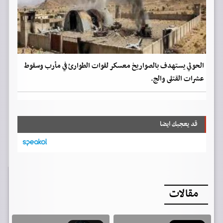
الحوثي يستهدف بالصواريخ معسكر لقوات الطوارئ في مأرب وسقوط
عشرات القتلى والج.
قد يعجبك ايضا
مقالات