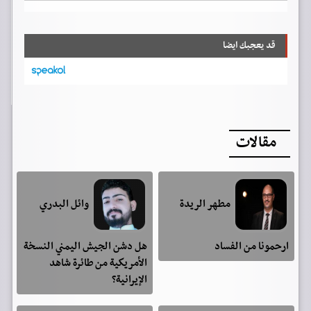
قد يعجبك ايضا
مقالات
مطهر الريدة
وائل البدري
ارحمونا من الفساد
هل دشن الجيش اليمني النسخة
الأمريكية من طائرة شاهد
الإيرانية؟