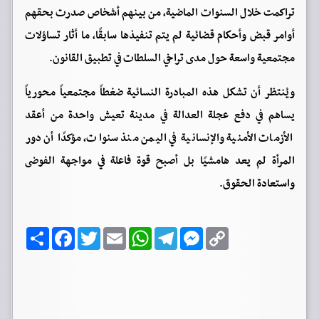
تراكمت خلال السنوات الماضية، من بينهم أشخاص صدرت بحقهم
أوامر قبض وأحكام قضائية لم يتم تنفيذها سابقًا، ما أثار تساؤلات
مجتمعية واسعة حول مدى تراخي السلطات في تطبيق القانون.
ويُنتظر أن تشكل هذه المبادرة النسائية ضغطاً مجتمعياً محورياً
يساهم في دفع عجلة العدالة في مدينة تعيش واحدة من أعقد
الأزمات الأمنية والإنسانية في اليمن منذ سنوات، مؤكدًا أن دور
المرأة لم يعد هامشيًا بل أصبح قوة فاعلة في مواجهة الفوضى
واستعادة الحقوق.
C
M
T
W
E
T
F
ا
o
e
e
h
m
w
a
ن
p
s
l
a
a
i
c
ش
y
s
e
t
i
t
e
ر
b
t
l
s
g
e
L
o
e
A
r
n
i
o
r
p
a
g
n
k
p
m
e
k