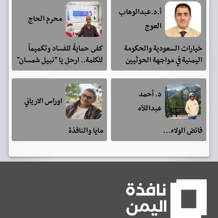
أ.د.عبدالوهاب
محرم الحاج
العوج
خيارات السعودية والحكومة
كفى حمايةً للفساد وتكميماً
اليمنية في مواجهة الحوثيين
للكلمة.. ارحل يا "نبيل شمسان"
د. أحمد
اوراس الارياني
عبداللآه
فائض الولاء…
مايا والنافذة