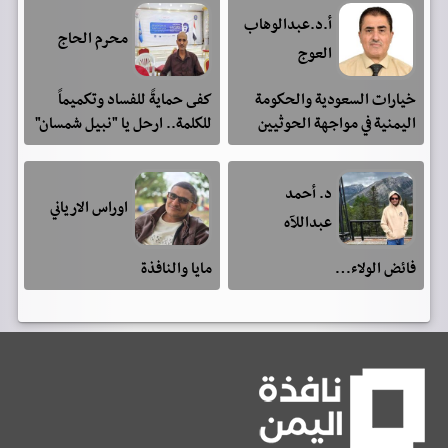
أ.د.عبدالوهاب
محرم الحاج
العوج
خيارات السعودية والحكومة
كفى حمايةً للفساد وتكميماً
اليمنية في مواجهة الحوثيين
للكلمة.. ارحل يا "نبيل شمسان"
د. أحمد
اوراس الارياني
عبداللآه
فائض الولاء…
مايا والنافذة