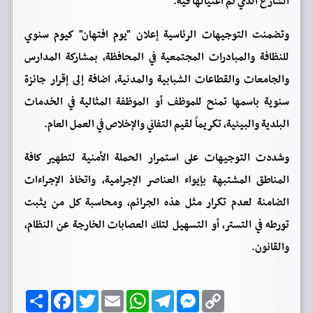
الشارع الذي تم اغتيالها فيه.
وتضمنت التوجيهات الرئاسية إعلان "يوم افتهان" كيوم سنوي
للنظافة والمبادرات المجتمعية في المحافظة، بمشاركة المدارس
والجامعات والقطاعات الشبابية والمدنية، اضافة إلى إقرار جائزة
سنوية باسمها تمنح للموظف أو الموظفة المثالية في الخدمات
البلدية والبيئية، تكريماً لقيم التفاني والإخلاص في العمل العام.
وشددت التوجيهات على استمرار الحملة الأمنية لتطهير كافة
المناطق المشتبهة بإيواء العناصر الإجرامية، واتخاذ الإجراءات
الضامنة لعدم تكرار مثل هذه الجرائم، ومحاسبة كل من يثبت
تورطه في التستر، أو التسهيل لتلك العصابات الخارجة عن النظام،
والقانون.
C
M
T
W
E
T
F
ا
o
e
e
h
m
w
a
ن