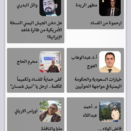
مطهر الريدة
وائل البدري
ارحمونا من الفساد
هل دشن الجيش اليمني النسخة
الأمريكية من طائرة شاهد
الإيرانية؟
أ.د.عبدالوهاب
محرم الحاج
العوج
خيارات السعودية والحكومة
كفى حمايةً للفساد وتكميماً
اليمنية في مواجهة الحوثيين
للكلمة.. ارحل يا "نبيل شمسان"
د. أحمد
اوراس الارياني
عبداللآه
فائض الولاء…
مايا والنافذة