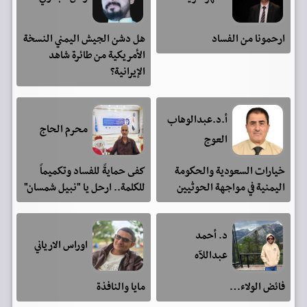
ارحمونا من الفساد
هل دشن الجيش اليمني النسخة
الأمريكية من طائرة شاهد
الإيرانية؟
أ.د.عبدالوهاب
محرم الحاج
العوج
خيارات السعودية والحكومة
كفى حمايةً للفساد وتكميماً
اليمنية في مواجهة الحوثيين
للكلمة.. ارحل يا "نبيل شمسان"
د. أحمد
اوراس الارياني
عبداللآه
فائض الولاء…
مايا والنافذة