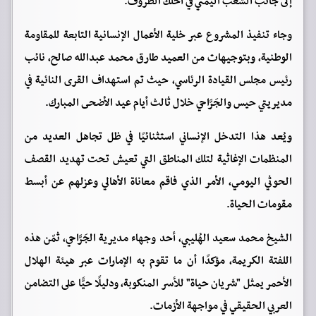
إلى جانب الشعب اليمني في أحلك الظروف.
وجاء تنفيذ المشروع عبر خلية الأعمال الإنسانية التابعة للمقاومة
الوطنية، وبتوجيهات من العميد طارق محمد عبدالله صالح، نائب
رئيس مجلس القيادة الرئاسي، حيث تم استهداف القرى النائية في
مديريتي حيس والجَرَّاحي خلال ثالث أيام عيد الأضحى المبارك.
ويُعد هذا التدخل الإنساني استثنائيًا في ظل تجاهل العديد من
المنظمات الإغاثية لتلك المناطق التي تعيش تحت تهديد القصف
الحوثي اليومي، الأمر الذي فاقم معاناة الأهالي وعزلهم عن أبسط
مقومات الحياة.
الشيخ محمد سعيد الهُليبي، أحد وجهاء مديرية الجَرَّاحي، ثمّن هذه
اللفتة الكريمة، مؤكدًا أن ما تقوم به الإمارات عبر هيئة الهلال
الأحمر يمثل "شريان حياة" للأسر المنكوبة، ودليلًا حيًّا على التضامن
العربي الحقيقي في مواجهة الأزمات.