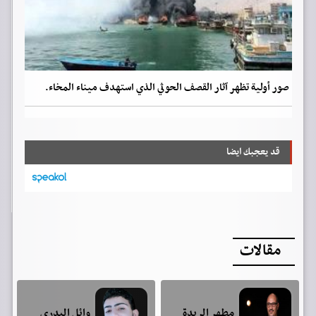
صور أولية تظهر آثار القصف الحوثي الذي استهدف ميناء المخاء.
قد يعجبك ايضا
مقالات
مطهر الريدة
وائل البدري