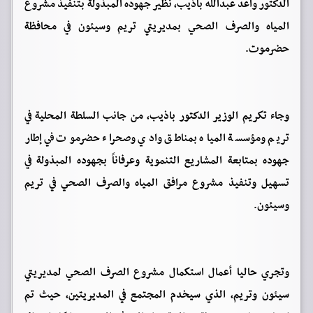
الدكتور واعد عبدالله باذيب، نظير جهوده المبذولة بتنفيذ مشروع
المياه والصرف الصحي بمديريتي تريم وسيئون في محافظة
حضرموت.
وجاء تكريم الوزير الدكتور باذيب، من جانب السلطة المحلية في
تريم ومؤسسة المياه بمناطق وادي وصحراء حضرموت في إطار
جهوده بمتابعة المشاريع التنموية وعرفاناً بجهوده المبذولة في
تسهيل وتنفيذ مشروع مرافق المياه والصرف الصحي في تريم
وسيئون.
وتجري حاليا أعمال استكمال مشروع الصرف الصحي لمديريتي
سيئون وتريم، الذي سيخدم المجتمع في المديريتين، حيث تم