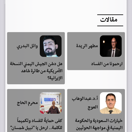
مقالات
مطهر الريدة
وائل البدري
ارحمونا من الفساد
هل دشن الجيش اليمني النسخة
الأمريكية من طائرة شاهد
الإيرانية؟
أ.د.عبدالوهاب
محرم الحاج
العوج
خيارات السعودية والحكومة
كفى حمايةً للفساد وتكميماً
اليمنية في مواجهة الحوثيين
للكلمة.. ارحل يا "نبيل شمسان"