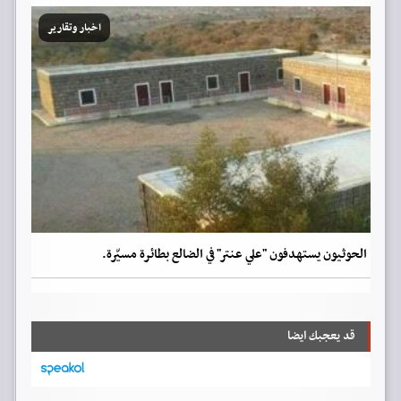
اخبار وتقارير
الحوثيون يستهدفون "علي عنتر" في الضالع بطائرة مسيّرة.
قد يعجبك ايضا