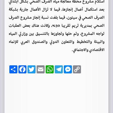
استلام مشروع محطة معالجة مياه الصرف الصحي بشكل ابتدائي
بعد استكمال أعمال إنجازها، فيما لا تزال الأعمال جارية بشبكة
الصرف الصحي في سيئون، فيما بلغت نسبة إنجاز مشروع الصرف
الصحي بمديرية تريم تقريبا 30%، وكانت هناك بعض العقبات
تواجه المشروع، وتم حلها وتجاوزها بالتنسيق بين وزارتي المياه
والبيئة والتخطيط والتعاون الدولي والصندوق العربي للإنماء
الاقتصادي والاجتماعي.
C
M
T
W
E
T
F
ا
o
e
e
h
m
w
a
ن
p
s
l
a
a
i
c
ش
y
s
e
t
i
t
e
ر
b
t
l
s
g
e
L
o
e
A
r
n
i
o
r
p
a
g
n
k
p
m
e
k
r