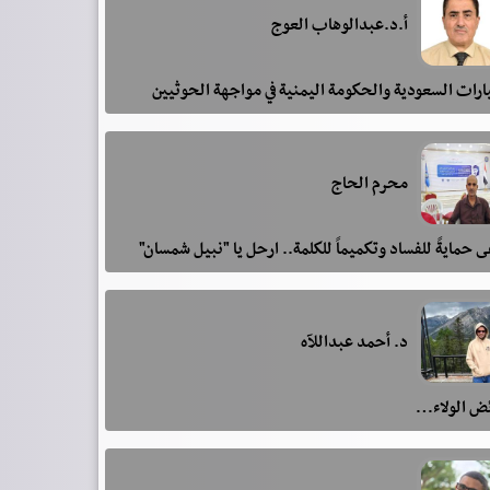
أ.د.عبدالوهاب العوج
رات السعودية والحكومة اليمنية في مواجهة الحوثيين
محرم الحاج
 حمايةً للفساد وتكميماً للكلمة.. ارحل يا "نبيل شمسان"
د. أحمد عبداللآه
ئض الولاء…