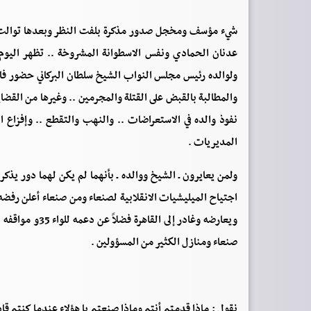
شيء مؤسف ومخجل صدور مذكرة بلفت النظر وبعدها توالت الات
عدنان الحمادي ونفس الاسطوانة المشروخة .. تظهر اليوم 
ولوالده رئيس مجلس النواب الشيخ سلطان البركاني حضور فاع
والمطالبة بالقبض على القتلة والمجرمين .. وغيرها من القضاي
نفوذ والده في الاستعراضات .. والنهب والتقطع .. وإفزاع 
المديريات .
ولمن يعايرون ـ الشيخ ووالده ـ بأنهما لم يكن لهما دور يذك
اجتياح الميليشيات الانقلابية لصنعاء ومن صنعاء أعلن رفض
ويعارضه وغادر إ
صنعاء ومنازل الكثير من المسؤولين .
نقول : ماذا قدمتم أنتم وماذا صنعتم يا هؤلاء عندما كنتم قادة 