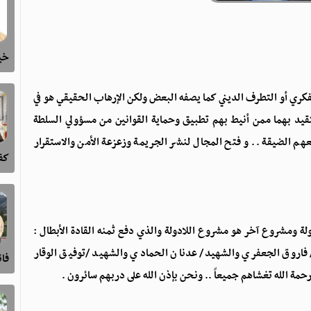
خيا
201 م .. لا أقصد الإرهاب الفكري أو التطرف الديني كما يصفه البعض ولكن الإرهاب الحقيقي هو في
تقيد بهما ممن أنيط بهم تطبيق وحماية القوانين من مسؤولي السلطة
 الضيقة .. و فتح المجال لنشر الجريمة وزعزعة الأمن والاستقرار
كفى
ة ومشروع آخر هو مشروع اللادولة والذي دفع ثمنه القادة الأبطال :
فاروق الجعفري والشهيد/ عدنان الحمادي والشهيد /توفيق الوقار
فا
مة الله تغشاهم جميعاً .. ونحن بإذن الله على دربهم سائرون .