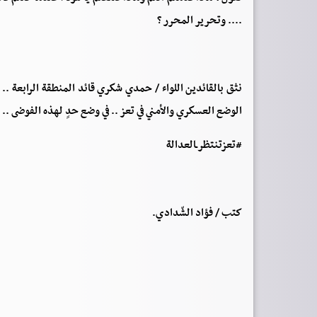
.... وتحرير المحرر ؟
نثق بالقائدين اللواء / حمدي شكري قائد المنطقة الرابعة .
الوضع العسكري والأمني في تعز .. في وضع حدٍ لهذه الفوضى .. 
#تعزتنتظرـالعدالة
كتب / فؤاد الشّدادي.