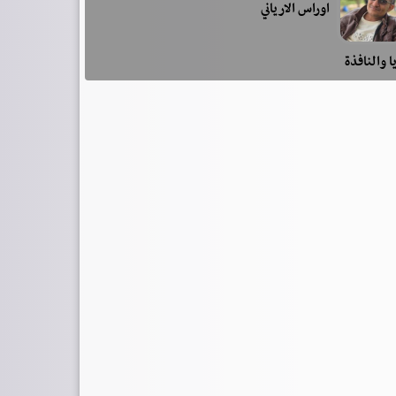
اوراس الارياني
ا والنافذة