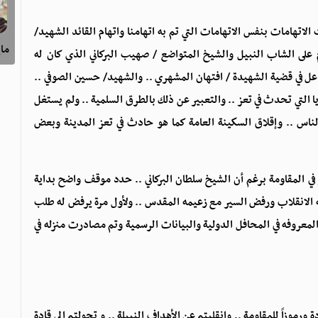
هامات بنفس الاتهامات التي تم به اتهامنا واتهام القائد الشهيد/
ماي
على الشاب النبيل والشيخ المتواضع / صهيب البركاني الذي كان له
ل في قضية الشهيدة / افتهان المشهري .. والشهيد/ حسين الصوفي ..
ا التي تحدث في تعز .. والتعبير عن ذلك بالطرق السلمية .. ولم يستغل
الناس .. وإقلاق السكينة العامة كما هو حادث في تعز المدينة وبعض
ر في المقاومة برغم أن الشيخ سلطان البركاني .. حدد موقف واضح بداية
ه الانقلاب ورفض السير مع زعيمه المقدس .. ولأول مرة يرفض له طلب
لى القاهرة فضلاً عن دعمه للواء 35و مواقفه المعروفه في المحافل الدولية والبيانات الرسمية وتم مصادرت منزله في
ورموزاً للمقاومة .. وانقلبتم عن الأهداف النبيلة .. و تحولتم إلى قادة