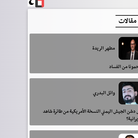
مقالات
مطهر الريدة
مونا من الفساد
وائل البدري
دشن الجيش اليمني النسخة الأمريكية من طائرة شاهد
يرانية؟