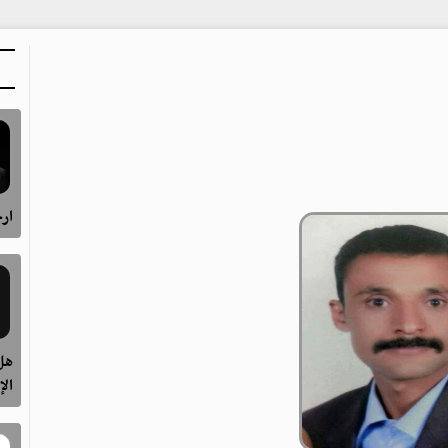
ارح
هل 
الإ