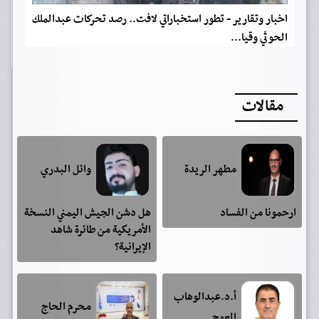
اخبار وتقارير - تطور استخباراتي لافت.. رصد تحركات عبدالملك
الحوثي وقيا...
مقالات
مطهر الريدة
وائل البدري
ارحمونا من الفساد
هل دشن الجيش اليمني النسخة
الأمريكية من طائرة شاهد
الإيرانية؟
أ.د.عبدالوهاب
محرم الحاج
العوج