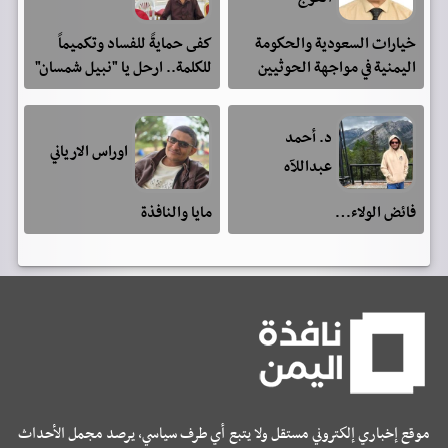
خيارات السعودية والحكومة
كفى حمايةً للفساد وتكميماً
اليمنية في مواجهة الحوثيين
للكلمة.. ارحل يا "نبيل شمسان"
د. أحمد
اوراس الارياني
عبداللآه
فائض الولاء…
مايا والنافذة
موقع إخباري إلكتروني مستقل ولا يتبع أي طرف سياسي، يرصد مجمل الأحداث