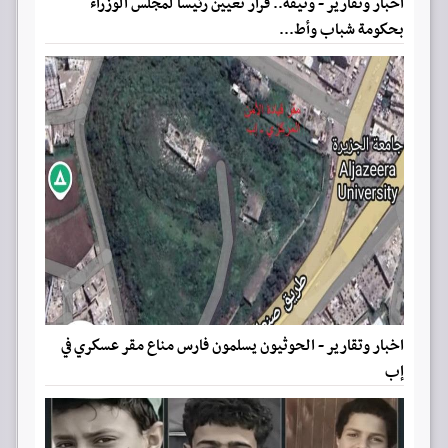
اخبار وتقارير - وثيقة.. قرار تعيين رئيسا لمجلس الوزراء
بحكومة شباب وأط...
اخبار وتقارير - الحوثيون يسلمون فارس مناع مقر عسكري في
إب