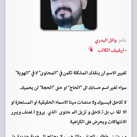
بقلم:
وائل البدري
- ارشيف الكاتب
تغيير الاسم لن ينقذك المشكلة تكمن في "المحتوى" لا في "الهوية"
سواء تغير اسم حسابك الى "الحاج" او حتى "الحجة" لن يحميك.
لا تلاحق فيسبوك ولا منصات ميتا الاسماء الحقيقية او المستعارة او
الالقاب بل تلاحق وتزيل المحتوى الذي يروج للعنف ويبرر
الانتهاكات ويحرض على الكراهية
من يتبنى خطاب العنف والترهيب لا يحتاج الى هوية جديدة بل