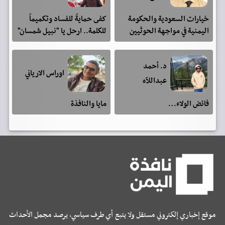
خيارات السعودية والحكومة
كفى حمايةً للفساد وتكميماً
اليمنية في مواجهة الحوثيين
للكلمة.. ارحل يا "نبيل شمسان"
د. أحمد
اوراس الارياني
عبداللآه
فائض الولاء…
مايا والنافذة
موقع إخباري إلكتروني مستقل ولا يتبع أي طرف سياسي، يرصد مجمل الأحداث