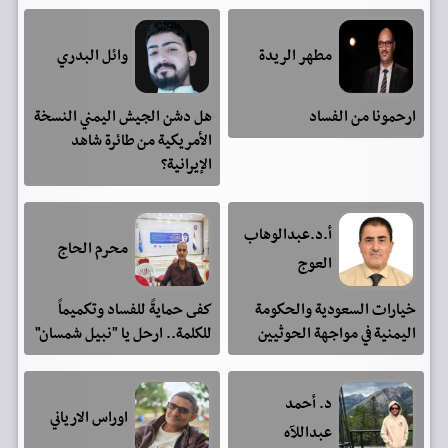
مطهر الريدة
وائل البدري
ارحمونا من الفساد
هل دشن الجيش اليمني النسخة
الأمريكية من طائرة شاهد
الإيرانية؟
أ.د.عبدالوهاب
محرم الحاج
العوج
خيارات السعودية والحكومة
كفى حمايةً للفساد وتكميماً
اليمنية في مواجهة الحوثيين
للكلمة.. ارحل يا "نبيل شمسان"
د. أحمد
اوراس الارياني
عبداللآه