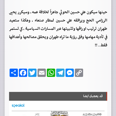
حينها سيكون علي حسين الحوثي جاهزاً لخلافة عمه ، وسيكرر يحيى
الرزامي الحج ويرافقه علي حسين لمطار صنعاء ، وهكذا ستعيد
طهران ترتيب اوراقها وتثبيتها عبر المسارات السياسية ، كي تستمر
في تأدية مهامها وفق رؤية ما تراه طهران ويحقق مصالحها وأهدافها
فقط.. !!
C
M
T
W
E
T
F
ا
o
e
e
h
m
w
a
ن
p
s
l
a
a
i
c
ش
y
s
e
t
i
t
e
ر
b
t
l
s
g
e
L
o
e
A
r
n
i
o
r
p
a
g
n
قد يعجبك ايضا
k
p
m
e
k
r