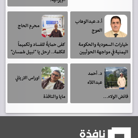
أ.د.عبدالوهاب
محرم الحاج
العوج
خيارات السعودية والحكومة
كفى حمايةً للفساد وتكميماً
اليمنية في مواجهة الحوثيين
للكلمة.. ارحل يا "نبيل شمسان"
د. أحمد
اوراس الارياني
عبداللآه
فائض الولاء…
مايا والنافذة