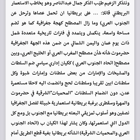
ونتذكر الزعيم طيّب الذكر جمال عبدالناصر وهو يخاطب الاستعمار
البريطلني قائلا: … على بريطانيا ان تحمل عصاها وترحل عن
الجنوب العربي) وما زال المصطلح كهجة جغرافية كما هو تضم
مساحة واسعة، ينكمش ويتمدد في فترات تاريخية متعددة شمل
ذات يوم عمان واليمن الشمالي من ضمن هذه الجهة الجغرافية
حضرموت شأنه شأن مصطلح المغرب العربي أو الخليج العربي، وبين
مصطلح( اتحاد الجنوب العربي ) ككيان إداري سياسي ضم السلطات
والمشيخات والإمارات من بعض سلطنات وإمارات شبوة وكل
سلطنات ابين تقريبا وسلطنات لحج وانضمت اليه لاحقا مستعمرة
عدن، دون انضمام السلطنات "المحميات"الشرقية في حضرموت
والمهرة وسقطرى برغبة بريطانية استعمارية خبيثة لفصل الجغرافيا
نصفين وهو أسلوب تمزيقي اتبعته بريطانيا مع الجنوب بل ومع كل
الدول التي استعمرتها، وكان يشار لهذا الكيان ب (اتحاد الجنوب
العربي والمحميات الشرقية) انشأته بريطانيا بغية قطع الطريق أمام