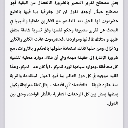
يعني مصطلح تقرير المصير بالضرورة الانفصال عن البقية فهو
مصطلح حماّل أوجه)، نقول ان كل جغرافيا بما فيها بالطبع
حضرموت لها الحق بعد التفاهم مع الآخرين داخليا واقليميا في
البحث عن تقرير مصيرها وحكم نفسها وفق تسوية شاملة متفق
عليها وامتلاك طاقاتها ومواردها ، فحضرموت عانت الكثير والكثير
ولا تزال، ومن حقها كذلك استعادة حقوقها بالحكم و بالثروات ، مع
ضرورة الإشارة إلى حقيقة مهمة وهي أن هناك موارد محلية لتنمية
كل محافظة ،وموارد سيادية تورد للمركز ، اياً كان هذا المركز، وهذا
تقليد موجود في كل دول العالم بما فيها الدول المتقدمة والثرية
منذ عقود طويلة…فالاقتصاد 'أي اقتصاد - يظل كتلة مترابطة يكمل
بعضها بعض بين كل الوحدات الادارية بالقُطر الواحد، وحتى بين
الدول.