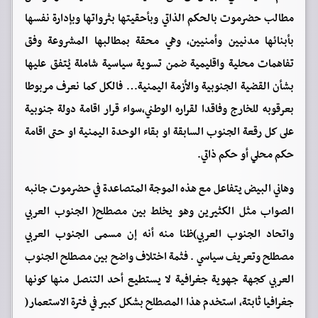
مطالب حضرموت بالحكم الذاتي وبأحقيتها بثرواتها وبإدارة نفسها
بأبنائها مدنيين وأمنيين، وهي محقة بمطالبها المشروعة وفق
تفاهمات محلية واقليمية ضمن تسوية سياسية شاملة يُتفق عليها
بشأن القضية الجنوبية والأزمة اليمنية… فالكل كما نعرف مربوطا
بعرقوبه للخارج وفاقدا لقراره الوطني،سواء قرار اقامة دولة جنوبية
على كل رقعة الجنوب السابقة او بقاء الوحدة اليمنية او حتى اقامة
حكم محلي أو حكم ذاتي.
وهاني البيض يتفاعل مع هذه الموجة المتصاعدة في حضرموت جانبه
الصواب مثل الكثيرين وهو يخلط بين مصطلح( الجنوب العربي
واتحاد الجنوب العربي)ظنا منه أنه إن مسمى الجنوب العربي
مصطلح وتعريف سياسي . فثمة اختلاف واضح بين مصطلح الجنوب
العربي كجهة جهوية جغرافية لا يستطيع أحد التنصل منها كونها
جغرافيا ثابتة، استخدم هذا المصطلح بشكل كبير في فترة الاستعمار(