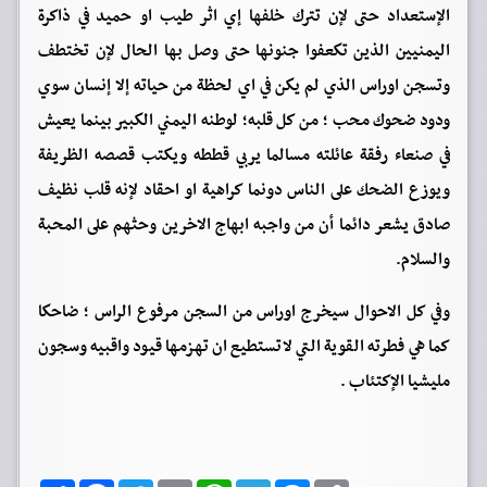
الإستعداد حتى لإن تترك خلفها إي اثر طيب او حميد في ذاكرة
اليمنيين الذين تكعفوا جنونها حتى وصل بها الحال لإن تختطف
وتسجن اوراس الذي لم يكن في اي لحظة من حياته إلا إنسان سوي
ودود ضحوك محب ؛ من كل قلبه؛ لوطنه اليمني الكبير بينما يعيش
في صنعاء رفقة عائلته مسالما يربي قططه ويكتب قصصه الظريفة
ويوزع الضحك على الناس دونما كراهية او احقاد لإنه قلب نظيف
صادق يشعر دائما أن من واجبه ابهاج الاخرين وحثهم على المحبة
والسلام.
وفي كل الاحوال سيخرج اوراس من السجن مرفوع الراس ؛ ضاحكا
كما هي فطرته القوية التي لاتستطيع ان تهزمها قيود واقبيه وسجون
مليشيا الإكتئاب .