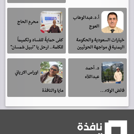
أ.د.عبدالوهاب
محرم الحاج
العوج
خيارات السعودية والحكومة
كفى حمايةً للفساد وتكميماً
اليمنية في مواجهة الحوثيين
للكلمة.. ارحل يا "نبيل شمسان"
د. أحمد
اوراس الارياني
عبداللآه
فائض الولاء…
مايا والنافذة