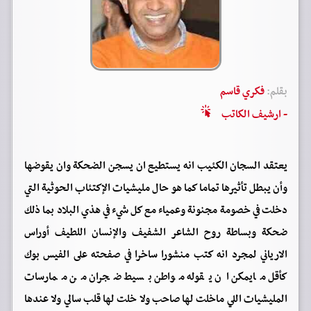
بقلم:
فكري قاسم
- ارشيف الكاتب
يعتقد السجان الكئيب انه يستطيع ان يسجن الضحكة وان يقوضها
وأن يبطل تأثيرها تماما كما هو حال مليشيات الإكتئاب الحوثية التي
دخلت في خصومة مجنونة وعمياء مع كل شيء في هذي البلاد بما ذلك
ضحكة وبساطة روح الشاعر الشفيف والإنسان اللطيف أوراس
الارياني لمجرد انه كتب منشورا ساخرا في صفحته على الفيس بوك
كأقل مايمكن ان يقوله مواطن بسيط ضجران من ممارسات
المليشيات اللي ماخلت لها صاحب ولا خلت لها قلب سالي ولا عندها