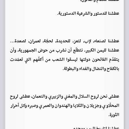
عطشنا للدستور والشرعية الدستورية.
عطشنا لصنعاء، لإب، لتعز، للحديدة، لحجّة، لعمران، لصعدة…
عطشنا لليمن الكبير، نتطلّع أن نشرب من حوض الجمهورية، وأن
يتقدّم الفاتحون دولتها ليسقوا الشعب من أكفّهم التي تعمّدت
بالكفاح والنضال والفداء والبطولة.
عطشى نحن لروح السلال والمغني والزبيري والنعمان، عطشى لروح
المحلّاوي وجزيلان والثلايا والهندوان والعمري وصبره وكل أحرار
الثورة.
عطشنا لتاريخ اليمن ومجده.