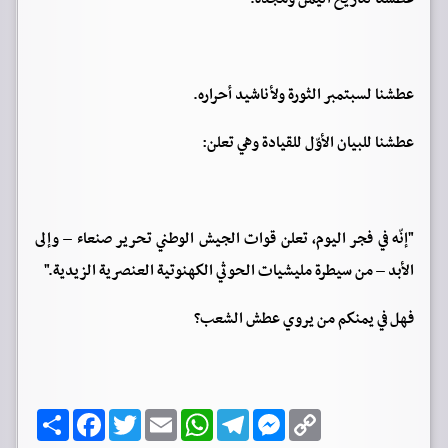
عطشنا لسبتمبر الثورة ولأناشيد أحراره.
عطشنا للبيان الأوّل للقيادة وهي تعلن:
"إنّه في فجر اليوم، تعلن قوات الجيش الوطني تحرير صنعاء – وإلى
الأبد – من سيطرة مليشيات الحوثي الكهنوتية العنصرية الزيدية."
فهل في يمنكم من يروي عطش الشعب؟
C
M
T
W
E
T
F
ا
o
e
e
h
m
w
a
ن