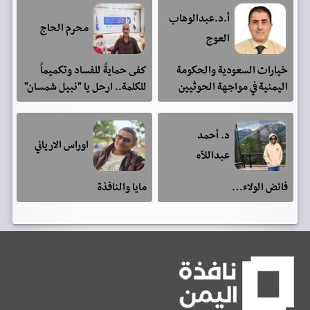
أ.د.عبدالوهاب
محرم الحاج
العوج
خيارات السعودية والحكومة
كفى حمايةً للفساد وتكميماً
اليمنية في مواجهة الحوثيين
للكلمة.. ارحل يا "نبيل شمسان"
د. أحمد
اوراس الارياني
عبداللآه
فائض الولاء…
مايا والنافذة