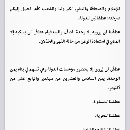
للإعلام والصحافة والنشر، لكم ولنا وللشعب كلّه، نحمل إليكم
صرخته: عطشانين للدولة.
عطشُنا لن يرويه إلا وحدة الصفّ والبندقية، عطشٌ لن يسكبه إلا
المضيّ في استعادة الوطن من حالة القهر والخذلان.
عطشٌ لن يُروى إلا بحضور مؤسّسات الدولة وهي تسهم في بناء يمن
الوحدة، يمن السادس والعشرين من سبتمبر والرابع عشر من
أكتوبر.
عطشنا للمساواة،
عطشنا للحرية،
عطشنا للنظام والقانون،