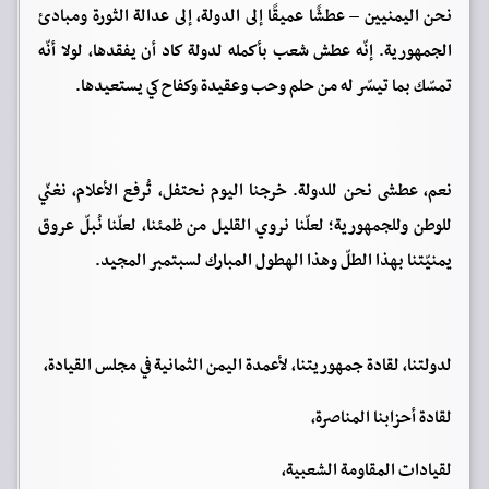
نحن اليمنيين – عطشًا عميقًا إلى الدولة، إلى عدالة الثورة ومبادئ
الجمهورية. إنّه عطش شعب بأكمله لدولة كاد أن يفقدها، لولا أنّه
تمسّك بما تيسّر له من حلم وحب وعقيدة وكفاح كي يستعيدها.
نعم، عطشى نحن للدولة. خرجنا اليوم نحتفل، تُرفع الأعلام، نغنّي
للوطن وللجمهورية؛ لعلّنا نروي القليل من ظمئنا، لعلّنا نُبلّ عروق
يمنيّتنا بهذا الطلّ وهذا الهطول المبارك لسبتمبر المجيد.
لدولتنا، لقادة جمهوريتنا، لأعمدة اليمن الثمانية في مجلس القيادة،
لقادة أحزابنا المناصرة،
لقيادات المقاومة الشعبية،