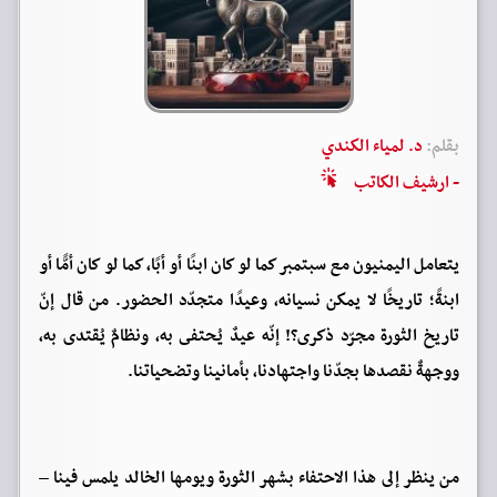
بقلم:
د. لمياء الكندي
- ارشيف الكاتب
يتعامل اليمنيون مع سبتمبر كما لو كان ابنًا أو أبًا، كما لو كان أمًّا أو
ابنةً؛ تاريخًا لا يمكن نسيانه، وعيدًا متجدّد الحضور. من قال إنّ
تاريخ الثورة مجرّد ذكرى؟! إنّه عيدٌ يُحتفى به، ونظامٌ يُقتدى به،
ووجهةٌ نقصدها بجدّنا واجتهادنا، بأمانينا وتضحياتنا.
من ينظر إلى هذا الاحتفاء بشهر الثورة ويومها الخالد يلمس فينا –