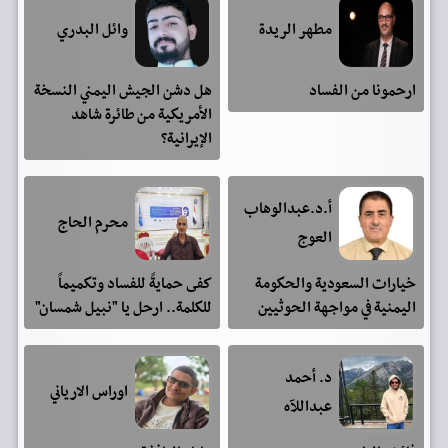
مطهر الريدة
وائل البدري
ارحمونا من الفساد
هل دشن الجيش اليمني النسخة
الأمريكية من طائرة شاهد
الإيرانية؟
أ.د.عبدالوهاب
محرم الحاج
العوج
خيارات السعودية والحكومة
كفى حمايةً للفساد وتكميماً
اليمنية في مواجهة الحوثيين
للكلمة.. ارحل يا "نبيل شمسان"
د. أحمد
اوراس الارياني
عبداللآه