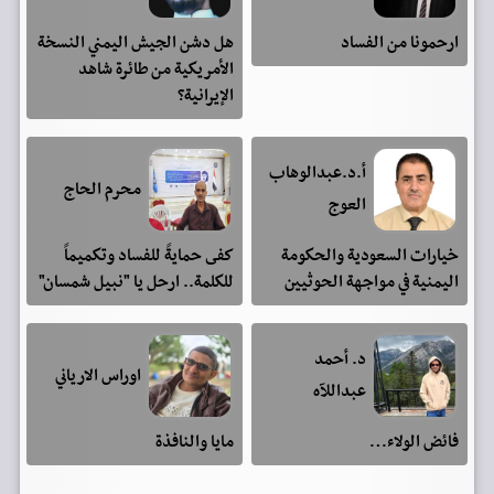
ارحمونا من الفساد
هل دشن الجيش اليمني النسخة
الأمريكية من طائرة شاهد
الإيرانية؟
أ.د.عبدالوهاب
محرم الحاج
العوج
خيارات السعودية والحكومة
كفى حمايةً للفساد وتكميماً
اليمنية في مواجهة الحوثيين
للكلمة.. ارحل يا "نبيل شمسان"
د. أحمد
اوراس الارياني
عبداللآه
فائض الولاء…
مايا والنافذة