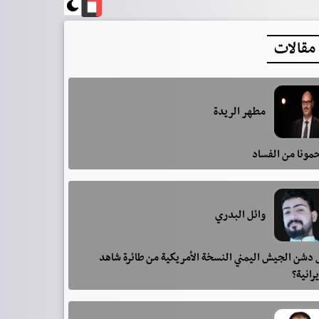
مقالات
مطهر الريدة
مونا من الفساد
وائل البدري
دشن الجيش اليمني النسخة الأمريكية من طائرة شاهد
يرانية؟