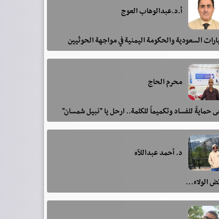
أ.د.عبدالوهاب العوج
رات السعودية والحكومة اليمنية في مواجهة الحوثيين
محرم الحاج
 حمايةً للفساد وتكميماً للكلمة.. ارحل يا "نبيل شمسان"
د. أحمد عبداللآه
ئض الولاء…