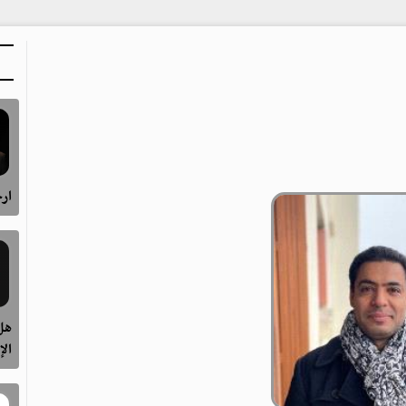
ارح
هل 
الإ