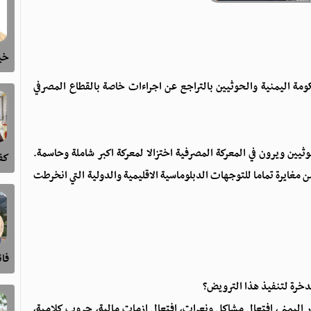
خيا
مة اليمنية والحوثيين بالتراجع عن اجراءات خاصة بالقطاع المصرفي
ين ويرون في المعركة المصرفية اختزالا لمعركة اكبر شاملة وحاسمة.
كفى
 مغايرة تماما للتوجهات الدبلوماسية الاقليمية والدولية التي انخرطت
فا
مدخرة لتنفيذ هذا الترويض؟
ار اليمني، افتعال مشاكل ونعرات، افتعال ازمات مالية، حروب كلامية،