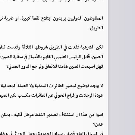
المفاوضون الدوليين يريدون ابتلاع لقمة كبيرة. او ضربة ن
الطريق.
لكن الشرعية فقدت في الطريق شروطها الثلاثة وقدمت تنازلا
الصين. قابل الرئيس العليمي القايم بالأعمال في سفارة الصين 
فهل اصبحت الصين ضامنا للاتفاق وتراجَع الدور العماني؟
لا يوجد توضيح لمصير الطائرات المدنية ولا العملة المعدنية و
عودة الرحلات وإفراج الحوثي عن الطائرات مكسب لكن الصيغ
اسوا من هذا ان استئناف تصدير النفط مرحّل فكيف يمكن
عدن؟
في السياق العام قصف ميناء الحديدة يجعل الحوثي في هشاش