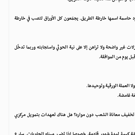
رد حاسمة اسمها خارطة الطريق. يجمّعون كل الأوراق لتصب في خارطة
ت غير واضحة ولا تراهن إلا على نية الحوثي واستجابته وربما تدخّل
قبل يوم من الموافقة.
لا العملة الورقية وتوحيدها.
ة غامضة.
 تخفيف معاناة الشعب دون موارد؟ هل هناك تعهدات بتمويل مركزي
ة كبيرة لمدة شهور قادمة. خصوصا إذا تضرر ميناء الحاويات. سارع