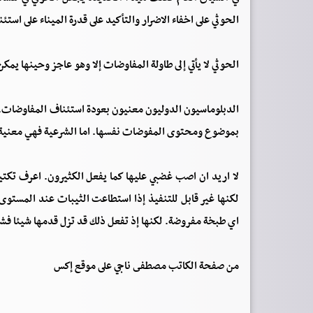
الحوثي على اخفاء الاضرار والتأكيد على قدرة الميناء على است
الحوثي لا يأتي إلى طاولة المفاوضات إلا وهو عاجز وحينها يم
الدبلوماسيون الدوليون معنيون بعودة استئناف المفاوضات. 
بموضوع ومحتوى المفوضات نفسها. اما الشرعية فهي معنية ب
لا اريد ان اصب غضبي عليها كما يفعل الكثيرون. اعرف تكتي
لكنها غير قابل للتنفيذ إذا استطاعت الثيبات عند المستوى
اي طبخة مفروضة. لكنها إذ تفعل ذلك قد تزل قدمها شيئا فشيئ
من صفحة الكاتب مصطفى ناجي على موقع إكس