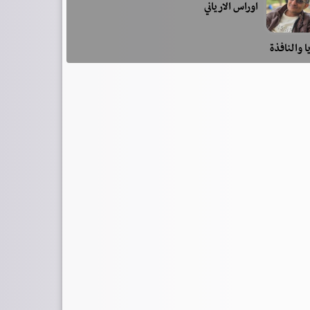
اوراس الارياني
ا والنافذة