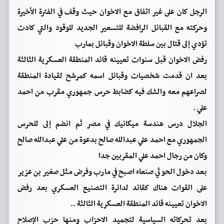
الرجل كان على غير اتفاق مع الاخوان حيث وقف في الفترة الأخيرة
وحركته مع القبائل الرافضة للتسعير الجديد للوقود والتي كادت
تؤدي إلى قتال بين سلطة الاخوان وقبائل بمارب
رفض الاخوان قبل سنوات تعيينه قائد المنطقة العسكرية الثالثة
بعد ان قدمت شخصيات وقبائل اسمه كمرشح لقيادة المنطقة
لصراعهم معه والشك فيه كضابط حرس جمهوري مقرب من احمد
علي .
الجلال درس هندسة ميكانيك في مصر ثم انضم إلى للحرس
الجمهوري مع احمد علي عبدالله صالح بدعوة من علي عبدالله صالح
وكان من رجال احمد علي المقربين جدا
بعد دخول الحوثي صنعاء اصبح في مارب وفرض مثل صغير بن عزير
على القوات هناك كقائد لدائرة التصنيع العسكري بعد رفض
الاخوان تعيينه قائد المنطقة العسكرية الثالثة ..
بعد تحركاته السياسية لتجميد الاحزاب ومنها حزب الإصلاح