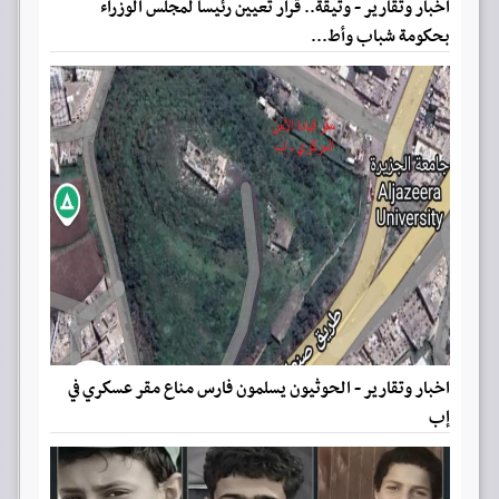
اخبار وتقارير - وثيقة.. قرار تعيين رئيسا لمجلس الوزراء
بحكومة شباب وأط...
اخبار وتقارير - الحوثيون يسلمون فارس مناع مقر عسكري في
إب