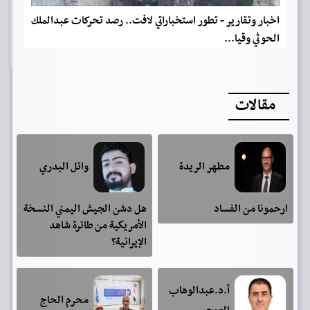
اخبار وتقارير - تطور استخباراتي لافت.. رصد تحركات عبدالملك
الحوثي وقيا...
مقالات
مطهر الريدة
وائل البدري
ارحمونا من الفساد
هل دشن الجيش اليمني النسخة
الأمريكية من طائرة شاهد
الإيرانية؟
أ.د.عبدالوهاب
محرم الحاج