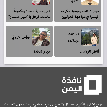
العوج
خيارات السعودية والحكومة
كفى حمايةً للفساد وتكميماً
اليمنية في مواجهة الحوثيين
للكلمة.. ارحل يا "نبيل شمسان"
د. أحمد
اوراس الارياني
عبداللآه
فائض الولاء…
مايا والنافذة
موقع إخباري إلكتروني مستقل ولا يتبع أي طرف سياسي، يرصد مجمل الأحداث