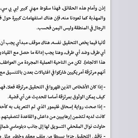
إذن وأمام هذه الحقائق، فهذا سقوط مهني كبير لبي بي سي، 
والمهذبة كما تعودنا منه، فإن هناك استفهامات كبيرة حول 
الرجال في المنطقة وليس اليمن فحسب.
ثانيا فيما يخص التحقيق نفسه، هناك موقف مبدأي يجب أن ي
أي طرف وضد أي طرف، وهنا يجب إدانة ما حصل مع القيادي الإ
هذا الاتجاه]. لكن من الناحية العملية المجردة من العواط
أنهم مرتزقة أمريكيين شاركوا في اغتيالات بعدن بالتنسيق مع 
- إذا كان الأشخاص الذين ظهروا في التحقيق مرتزقة فعلا، فه
كيف يمكن الوثوق بمرتزقة أساسا للحديث عن أي قضية.
كانت لديه تتضمن إرهابيين من داعش والقاعدة لتصفيتهم ول
حاولت نوال المقحفي التسويق لها إلى جانب دبلوماسي شمالي