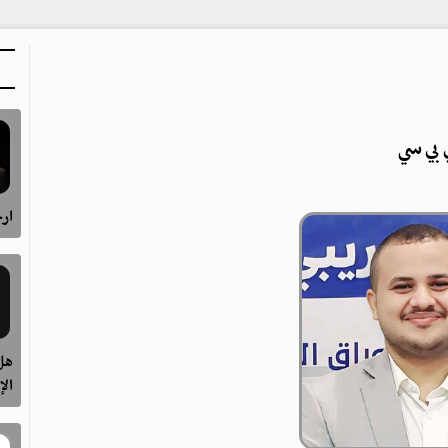
بي سي
ارح
هل 
الإ