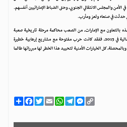
 الأمن والمجلس الانتقالي الجنوبي، وحتى الضباط الإماراتيين أنفسهم.
ي حدثت في صنعاء وتعز ومأرب.
ذه بالتعاون مع الإمارات، من الصعب محاكمة مرحلة تاريخية صعبة
وحساسة مثل تلك التي عاشتها عدن بعد طرد القوات الشمالية في 2015، ففقد كانت حرب مفتوحة مع مشاريع إرهابية خطيرة
المحصلة، كل الخيارات الأمنية لتحييد هذا الخطر لها مبرراتها طالما
C
M
T
W
E
T
F
ا
o
e
e
h
m
w
a
ن
p
s
l
a
a
i
c
ش
y
s
e
t
i
t
e
ر
b
t
l
s
g
e
L
o
e
A
r
n
i
o
r
p
a
g
n