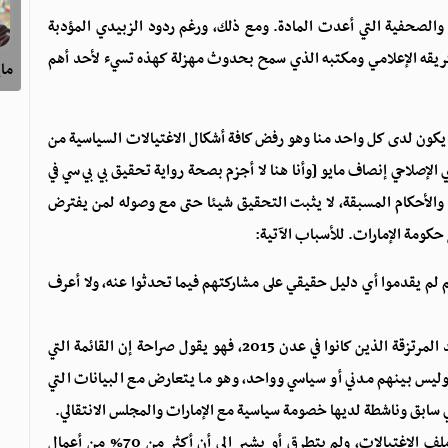
والصحفية التي أعدت المادة. ومع ذلك، ورغم ردود الزبيدي المؤدبة
فريقه الإعلامي ومكتبه الذي سمح بحدوث مهزلة كهذه تسيء لأحد أهم
ماي
كون لدى كل واحد منا وهو رفض كافة أشكال الاغتيالات السياسية من
صلاحي إنصاف مايو [وأنا هنا لا أجزم بصحة رواية تحقيق بي بي سي في
ف والأحكام المسبقة، لا يثبت التحقيق شيئا حتى مع وصوله لمن يفترض
حكومة الإمارات. للأسباب الآتية:
م لم يقدموا أي دليل حقيقي على مشاركتهم فيما تحدثوا عنه، ولا أعرف
- إذا صحت رواية إسحاق غليمور الذي تم التعريف به كأحد المرتزقة الذين كانوا في عدن 2015، فهو يقول صراحة إن القائمة التي
يس بينهم مدني أو سياسي وواحد، وهو ما يتعارض مع البيانات التي
 سابق وناشطة لديها خصومة سياسية مع الإمارات والمجلس الانتقالي.
- ناقش التحقيق جزءا بسيطا من ملف معقد وخطير مثل ملف الاغتيالات، ولم يتطرق أو يشير إلى أن أكثر من 70% من أعمال