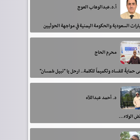
أ.د.عبدالوهاب العوج
رات السعودية والحكومة اليمنية في مواجهة الحوثيين
محرم الحاج
 حمايةً للفساد وتكميماً للكلمة.. ارحل يا "نبيل شمسان"
د. أحمد عبداللآه
ئض الولاء…