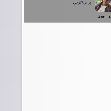
اوراس الارياني
ا والنافذة