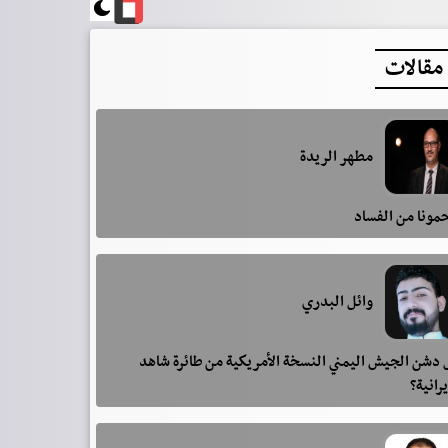
مقالات
مطهر الريدة
مونا من الفساد
وائل البدري
دشن الجيش اليمني النسخة الأمريكية من طائرة شاهد
يرانية؟