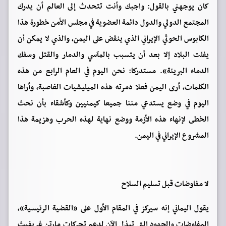
كان يوجهني بالقول: واجبك وأنت تتحدث إلى العالم أن يدرك
المجتمع الدولي والدول دائمة العضوية في مجلس الأمن خطورة هذا
الكابوس الحوثي الإيراني الذي ينقض على اليمن، والذي لا يمكن أن
يفلت البلاد إلا بعد أن يتسبب بالمآسي والدمار والقتل وسفك
الدماء البريئة». مستدركا: نحن اليوم في العام الرابع من هذه
الكلمات، أرى اليمن فعلا دمرته هذه الميليشيات الغاصبة، وأراها
اليوم في وضع يستدعي مننا جميعا كيمنيين وكأشقاء بأن نحث
الخطى لإنهاء هذه الأزمة ووضع نهاية لهذه الحرب وهزيمة هذا
المشروع الإيراني في اليمن.
لا مفاوضات قبل تسليم السلاح
يقول اليماني إنه سيركز في المقام الأول على «القضية الرئيسية»،
المفاوضات والجهود التي تبذل الآن لدعم تحركات مارتن غريفيث