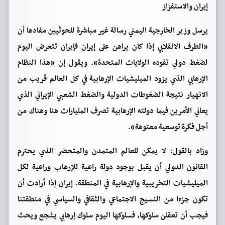
إيران والاستفزاز
يرسل وزير الخارجية اليمني رسالة غير مباشرة للحوثيين مفادها أن
«الطرف الانقلابي إذا كان يراهن على إيران فإيران تتعرض اليوم
لضغط دولي تقوده الولايات المتحدة». ويقول إن «هذا النظام
الإرهابي الذي يزود الميليشيات الإرهابية في كل العالم قريب من
الانهيار نتيجة الضغوطات الدولية والضغط الشعبي الإيراني الذي
يعاني الأمرين فيما دولته الإرهابية تصرف المليارات هنا وهناك من
أجل فكرة توسعية معتوهة».
وزاد بالقول: لا يمكن للعالم المتمدن والمتحضر الذي يحترم
القانون الدولي أن يقبل بوجود دولة راعية للإرهاب وراعية لكل
الميليشيات التخريبية والإرهابية في المنطقة. إيران إذا أرادت أن
تكون جزءا من النسيج الاجتماعي والثقافي والسياسي في منطقتنا
فيجب أن تعقلن سلوكها، فسلوكها اليوم سلوك إرهابي يشجع ويحث