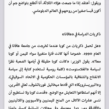
ويقول: أعتقد إذا ما جمعت هؤلاء الثلاثة، أنا أتطلع بتواضع جم أن
أكون قبسا صغيرا من روحهم في العالم الدبلوماسي.
ذكريات الدراسة في «هافانا»
«هل تحمل ذكريات من كوبا عندما تخرجت من جامعة هافانا في
العام 1990. خصوصا أنها كانت فترة متغيرة سواء لليمن أو كوبا
معا؟». يقول الوزير: «كانت كوبا حقيقة في أيامها الصعبة نظرا
لسياسة «الغلاسنوست» (كلمة روسية تستخدم كناية إلى سياسة
الانفتاح والشفافية بالمؤسسات الحكومية في الاتحاد السوفياتي)،
و«البيريسترويكا» التي قادها ميخائيل غورباتشوف، تعاني الأمرين،
إلا أنهم استطاعوا التعايش مع الوضع. «قدمت كوبا ولا نستطيع أن
ننسى عشرات الآلاف من المنح لليمنيين والآسيويين واللاتينيين
والأفارقة ومن دول معدمة، وفي مجالات إنسانية كبيرة، ولهذا