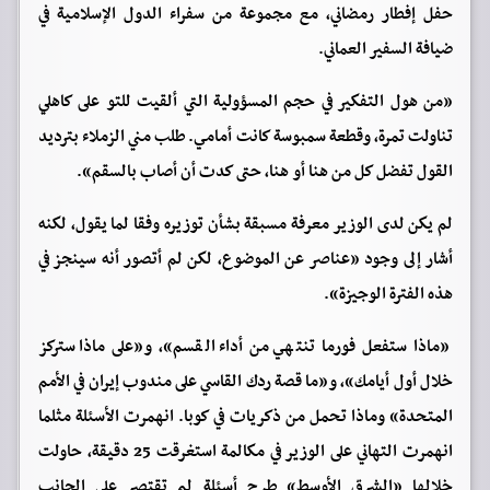
حفل إفطار رمضاني، مع مجموعة من سفراء الدول الإسلامية في
ضيافة السفير العماني.
«من هول التفكير في حجم المسؤولية التي ألقيت للتو على كاهلي
تناولت تمرة، وقطعة سمبوسة كانت أمامي. طلب مني الزملاء بترديد
القول تفضل كل من هنا أو هنا، حتى كدت أن أصاب بالسقم».
لم يكن لدى الوزير معرفة مسبقة بشأن توزيره وفقا لما يقول، لكنه
أشار إلى وجود «عناصر عن الموضوع، لكن لم أتصور أنه سينجز في
هذه الفترة الوجيزة».
«ماذا ستفعل فورما تنتهي من أداء القسم»، و«على ماذا ستركز
خلال أول أيامك»، و«ما قصة ردك القاسي على مندوب إيران في الأمم
المتحدة» وماذا تحمل من ذكريات في كوبا. انهمرت الأسئلة مثلما
انهمرت التهاني على الوزير في مكالمة استغرقت 25 دقيقة، حاولت
خلالها «الشرق الأوسط» طرح أسئلة لم تقتصر على الجانب