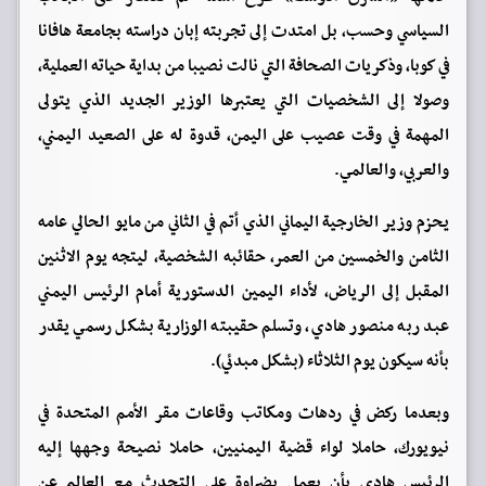
السياسي وحسب، بل امتدت إلى تجربته إبان دراسته بجامعة هافانا
في كوبا، وذكريات الصحافة التي نالت نصيبا من بداية حياته العملية،
وصولا إلى الشخصيات التي يعتبرها الوزير الجديد الذي يتولى
المهمة في وقت عصيب على اليمن، قدوة له على الصعيد اليمني،
والعربي، والعالمي.
يحزم وزير الخارجية اليماني الذي أتم في الثاني من مايو الحالي عامه
الثامن والخمسين من العمر، حقائبه الشخصية، ليتجه يوم الاثنين
المقبل إلى الرياض، لأداء اليمين الدستورية أمام الرئيس اليمني
عبد ربه منصور هادي، وتسلم حقيبته الوزارية بشكل رسمي يقدر
بأنه سيكون يوم الثلاثاء (بشكل مبدئي).
وبعدما ركض في ردهات ومكاتب وقاعات مقر الأمم المتحدة في
نيويورك، حاملا لواء قضية اليمنيين، حاملا نصيحة وجهها إليه
الرئيس هادي بأن يعمل بضراوة على التحدث مع العالم عن