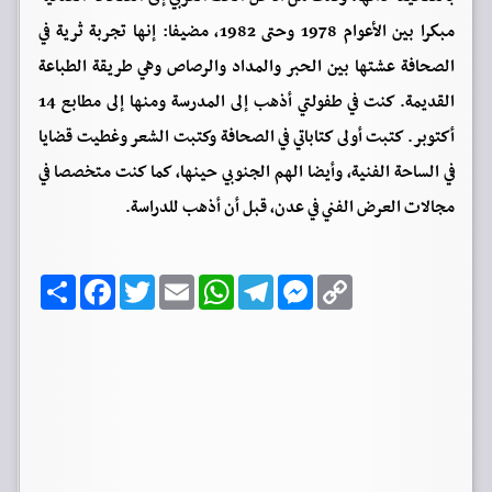
مبكرا بين الأعوام 1978 وحتى 1982، مضيفا: إنها تجربة ثرية في
الصحافة عشتها بين الحبر والمداد والرصاص وهي طريقة الطباعة
القديمة. كنت في طفولتي أذهب إلى المدرسة ومنها إلى مطابع 14
أكتوبر. كتبت أولى كتاباتي في الصحافة وكتبت الشعر وغطيت قضايا
في الساحة الفنية، وأيضا الهم الجنوبي حينها، كما كنت متخصصا في
مجالات العرض الفني في عدن، قبل أن أذهب للدراسة.
C
M
T
W
E
T
F
ا
o
e
e
h
m
w
a
ن
p
s
l
a
a
i
c
ش
y
s
e
t
i
t
e
ر
b
t
l
s
g
e
L
o
e
A
r
n
i
o
r
p
a
g
n
k
p
m
e
k
r