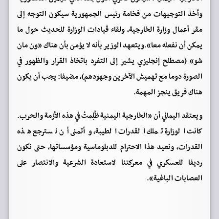
وأخذ التوجيهات من فخامة رئيس الجمهورية سيكون التوجه إلى
مقر أعمال وزارة الخارجية، ولقاء قيادات الوزارة للحديث حول ما
يمكن أن نفعله معا».ويتعهد الوزير بأنه لا يؤمن بأن هناك «ون مان
شو» (مصطلح إنجليزي يشير إلى التفرد باتخاذ القرار والظهور في
الصورة دوما مع تهميش الآخرين وجهودهم)، مضيفا: يجب أن يكون
هناك فريق ينجز المهمة.
ويعتقد اليماني أن «الخارجية اليمنية ظُلِمتْ في هذه الأزمة والحرب.
كانت الوزارة تملك القدرات الطيبة، وأتمنى أن نسترجع هذه
القدرات، ونعيد هذا الاحترام للدبلوماسية ومؤسساتها، حتى نكون
رديفا للعسكري في معركتنا لاستعادة الشرعية والانتصار على
العصابات الباغية».