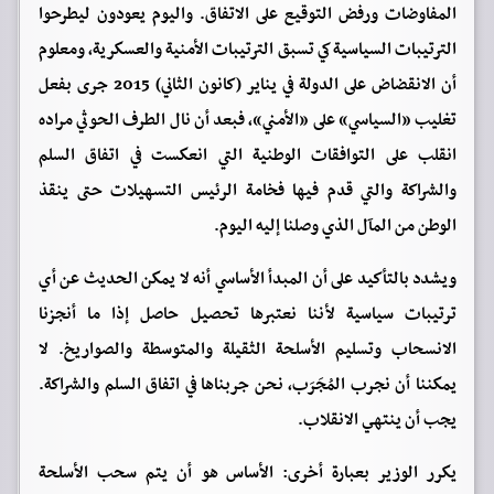
المفاوضات ورفض التوقيع على الاتفاق. واليوم يعودون ليطرحوا
الترتيبات السياسية كي تسبق الترتيبات الأمنية والعسكرية، ومعلوم
أن الانقضاض على الدولة في يناير (كانون الثاني) 2015 جرى بفعل
تغليب «السياسي» على «الأمني»، فبعد أن نال الطرف الحوثي مراده
انقلب على التوافقات الوطنية التي انعكست في اتفاق السلم
والشراكة والتي قدم فيها فخامة الرئيس التسهيلات حتى ينقذ
الوطن من المآل الذي وصلنا إليه اليوم.
ويشدد بالتأكيد على أن المبدأ الأساسي أنه لا يمكن الحديث عن أي
ترتيبات سياسية لأننا نعتبرها تحصيل حاصل إذا ما أنجزنا
الانسحاب وتسليم الأسلحة الثقيلة والمتوسطة والصواريخ. لا
يمكننا أن نجرب المُجَرَب، نحن جربناها في اتفاق السلم والشراكة.
يجب أن ينتهي الانقلاب.
يكرر الوزير بعبارة أخرى: الأساس هو أن يتم سحب الأسلحة