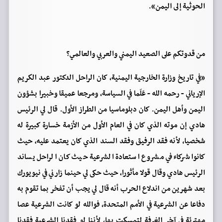
الحوثية إلى اليمن».
من قدوتكم على الصعيد اليمني والعربي والعالمي؟
«في تاريخ وزارة الخارجية اليمنية، كان الراحل الدكتور عبد الكريم
الإرياني - رحمه الله - عَلَما في السياسة، ومرجعا عميقا وخبيرا بشؤون
اليمن وأهل اليمن. كان دبلوماسيا من الطراز الأول. قال لي الرئيس
هادي إن موته الذي كان في العام الأول من الأزمة خسارة كبيرة له
شخصيا، لأنه فقد الرفيق وفقد السند الذي كان يعتمد عليه، حيث
كانوا شركاء في مشروع استعادة الشرعية حيث كان الراحل يساند
الرئيس هادي وقال قولا مأثورا، حيث حكى لي حينما زارني في نيويورك
بعد شهرين من اندلاع الحرب أنه قال لي يجب أن تفخر بما تقوم به
دفاعا عن الشرعية في الأمم المتحدة، فوالله لو كانت الشرعية عصا
مهترئة في آخر الغرفة لتمسكت بها، لأننا لو فقدنا الشرعية فقدنا