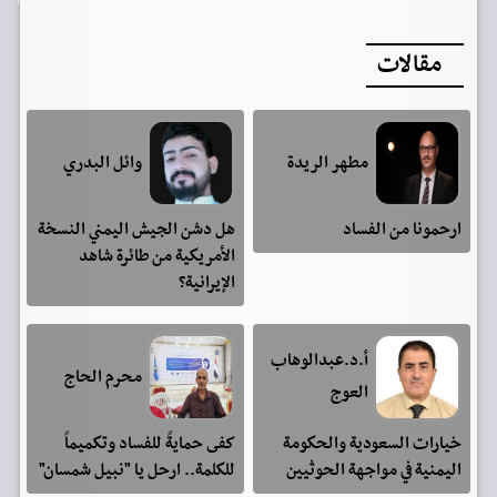
مقالات
مطهر الريدة
وائل البدري
ارحمونا من الفساد
هل دشن الجيش اليمني النسخة
الأمريكية من طائرة شاهد
الإيرانية؟
أ.د.عبدالوهاب
محرم الحاج
العوج
خيارات السعودية والحكومة
كفى حمايةً للفساد وتكميماً
اليمنية في مواجهة الحوثيين
للكلمة.. ارحل يا "نبيل شمسان"