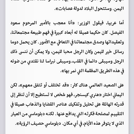
اليمن. وستتحول البلاد لدولة عصابات».
أما عربيا، فيقول الوزير: «أنا معجب بالأمير المرحوم سعود
الفيصل. كان حكيما عميقا له أبعاد كبيرة في فهم طبيعة مجتمعاتنا،
وتعقيداتها وصدق مجتمعاتنا في التعاطي مع الأمور. كان يحمل دوما
رسائل خير لليمن وكان الرجل محبا لليمن، ولا يمكن أن ننسى ذلك
الرجل وسيبقى دائما في القلب، وسيبقى نبراسا لنا نقتدي من ضوئه
في هذه الطريق المظلمة التي نمر بها».
على الصعيد العالمي هناك كثر: «قد تختلف أو تتفق معهم»، لكن
اليماني اختار «هنري كيسنجر، فهو شخص لا تستطيع إلا أن تنظر إلى
قدرته الهائلة على تحليل وتفكيك عناصر القضايا والذهاب عميقا في
التقييم لمصلحة فكرته التي يدافع عنها. لكنه دبلوماسي من العيار
الذي لا يتوفر هذه الأيام، في أي مكان. دبلوماسي حصيف الرؤية».