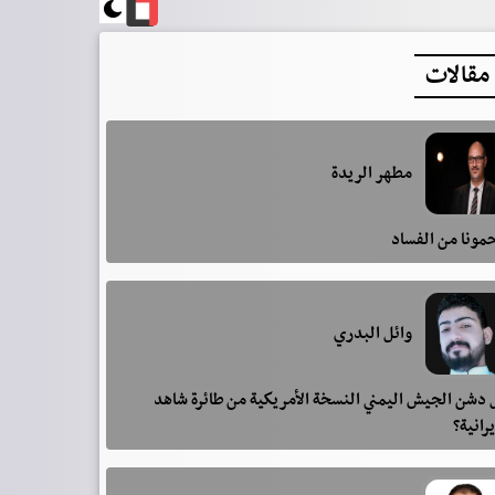
مقالات
مطهر الريدة
مونا من الفساد
وائل البدري
دشن الجيش اليمني النسخة الأمريكية من طائرة شاهد
يرانية؟