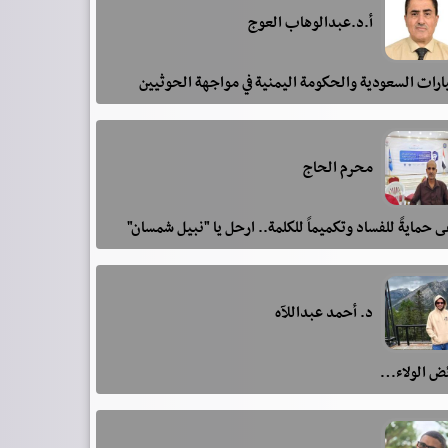
أ.د.عبدالوهاب العوج
رات السعودية والحكومة اليمنية في مواجهة الحوثيين
محرم الحاج
 حمايةً للفساد وتكميماً للكلمة.. ارحل يا "نبيل شمسان"
د. أحمد عبداللآه
ئض الولاء…