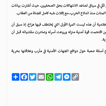
تأتي في سياق تصاعد الانتهاكات بحق الصحفيين، حيث أشارت بيانات
مية أن هذه ليست المرة الأولى التي يُختطف فيها هزاع، إذ سبق أن
اعتقال تعسفي وإخفاء قسري في أغسطس 2025، حين اقتحمت قوة أمنية منزله وروعت أسرته وصادرت مقتنياته قبل أن
ية.
سئلة صعبة حول دوافع الجهات الأمنية في مأرب وعلاقتها بحرية
C
M
T
W
E
T
F
ا
o
e
e
h
m
w
a
ن
p
s
l
a
a
i
c
ش
y
s
e
t
i
t
e
ر
b
t
l
s
g
e
L
o
e
A
r
n
i
o
r
p
a
g
n
k
p
m
e
k
r