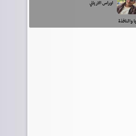
اوراس الارياني
ا والنافذة