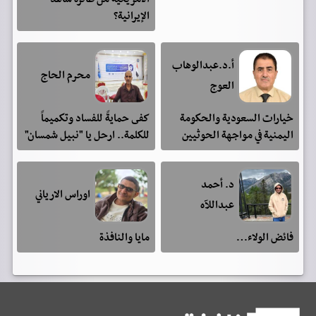
الإيرانية؟
أ.د.عبدالوهاب
محرم الحاج
العوج
خيارات السعودية والحكومة
كفى حمايةً للفساد وتكميماً
اليمنية في مواجهة الحوثيين
للكلمة.. ارحل يا "نبيل شمسان"
د. أحمد
اوراس الارياني
عبداللآه
فائض الولاء…
مايا والنافذة