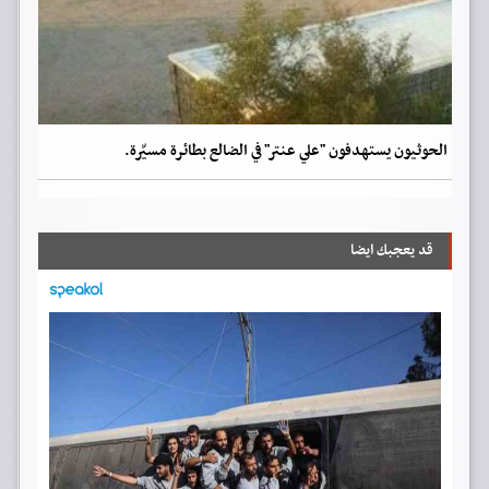
الحوثيون يستهدفون "علي عنتر" في الضالع بطائرة مسيّرة.
قد يعجبك ايضا