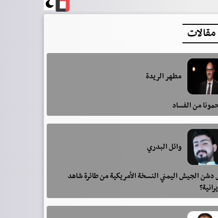
مقالات
مطهر الريدة
مونا من الفساد
وائل البدري
دشن الجيش اليمني النسخة الأمريكية من طائرة شاهد
يرانية؟