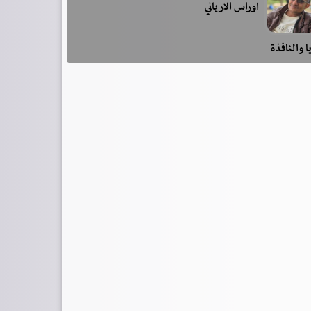
اوراس الارياني
ا والنافذة