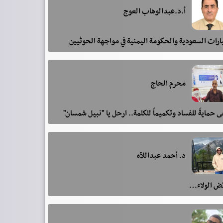
أ.د.عبدالوهاب العوج
رات السعودية والحكومة اليمنية في مواجهة الحوثيين
محرم الحاج
 حمايةً للفساد وتكميماً للكلمة.. ارحل يا "نبيل شمسان"
د. أحمد عبداللآه
ئض الولاء…