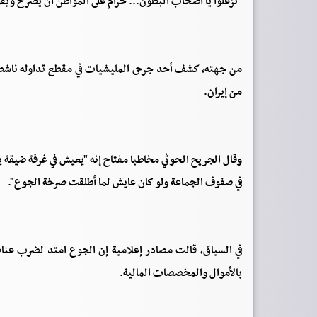
"تزعلوا يا أصحاب البطون... حرام على المواطن أن يصرخ ويقول
من جهته، كشف أحد جرحى المليشيات في مقطع تداوله ناشط
من إيران.
وقال الجريح الحوثي مخاطبا مفتاح إنه "يعيش في غرفة ضيقة ي
في صفوف الجماعة ولو كان عايش لما أطلقت صرخة الجوع".
في السياق، قالت مصادر إعلامية إن الجوع امتد لضرب عناص
بالأموال والمخصصات المالية.