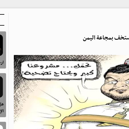
ستخف بمجاعة اليمن
ارح
هل 
الإ