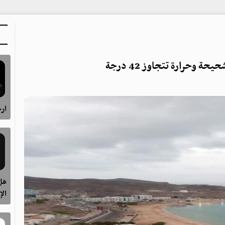
 وحرارة تتجاوز 42 درجة
ارح
هل 
الإ