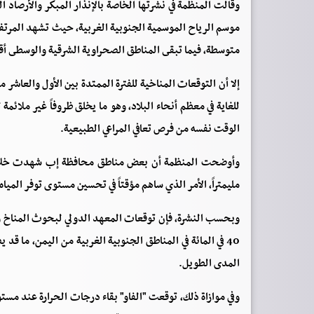
وقالت المنظمة في نشرتها الخاصة بالإنذار المبكر والأرصاد ال
موسم الرياح الموسمية الجنوبية الغربية، حيث تشهد المرتفع
متوسطة، فيما تبقى المناطق الصحراوية الشرقية والوسطى أق
إلا أن التوقعات المناخية للفترة الممتدة بين الأول والعاش
للغاية في معظم أنحاء البلاد، وهو ما يخلق ظروفاً غير ملائمة
الوقت نفسه من فرص تعافي المراعي الطبيعية.
مليمتراً، الأمر الذي ساهم مؤقتاً في تحسين مستوى توفر المياه
40 في المائة في المناطق الجنوبية الغربية من اليمن، ما ق
المدى الطويل.
وفي موازاة ذلك، توقعت "الفاو" بقاء درجات الحرارة عند مست