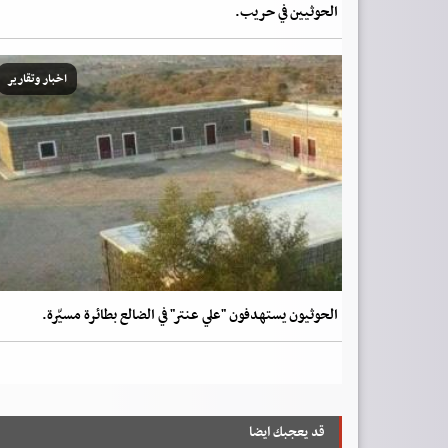
الحوثيين في حريب.
اخبار وتقارير
الحوثيون يستهدفون "علي عنتر" في الضالع بطائرة مسيّرة.
قد يعجبك ايضا