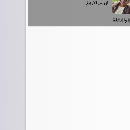
اوراس الارياني
ا والنافذة