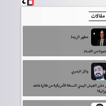
مقالات
مطهر الريدة
مونا من الفساد
وائل البدري
دشن الجيش اليمني النسخة الأمريكية من طائرة شاهد
يرانية؟