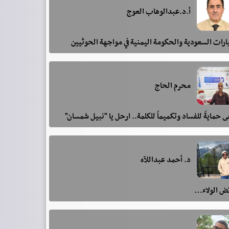
أ.د.عبدالوهاب العوج
رات السعودية والحكومة اليمنية في مواجهة الحوثيين
محرم الحاج
 حمايةً للفساد وتكميماً للكلمة.. ارحل يا "نبيل شمسان"
د. أحمد عبداللآه
ئض الولاء…