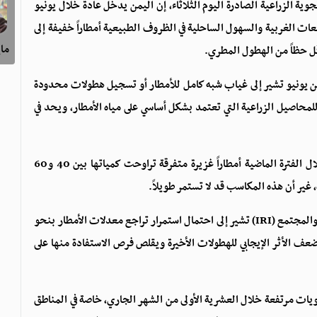
جوية الزراعية الصادرة اليوم الثلاثاء، إن اليمن يدخل عادة خلال يونيو
ات الغربية والسهول الساحلية في الظروف الطبيعية أمطاراً خفيفة إلى
ماي
ل حظاً من الهطول المطري.
ر من يونيو تشير إلى غياب شبه كامل للأمطار أو تسجيل هطولات محدودة
 للمحاصيل الزراعية التي تعتمد بشكل أساسي على مياه الأمطار، ويحد في
وأوضحت المنظمة أن بعض مناطق محافظة إب شهدت خلال الفترة الماضية أمطاراً غزيرة متفرقة تراوحت كمياتها بين 40 و60
، غير أن هذه المكاسب قد لا تستمر طويلاً.
وبحسب النشرة، فإن توقعات المعهد الدولي لبحوث المناخ والمجتمع (IRI) تشير إلى احتمال استمرار تراجع معدلات الأمطار بنحو
د يضعف الأثر الإيجابي للهطولات الأخيرة ويقلص فرص الاستفادة منها على
ويات مرتفعة خلال العشرية الأولى من الشهر الجاري، خاصة في المناطق