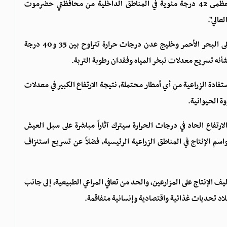
الصحراوية والساحلية، حيث قد تتجاوز درجات الحرارة العظمى 42 درجة مئوية في المناطق الداخلية من محافظتي حضرموت
عالي".
كما رجحت المنظمة أن تسجل المناطق الساحلية المطلة على البحر الأحمر وخليج عدن درجات حرارة تتراوح بين 35 و40 درجة
أنه تسريع معدلات تبخر المياه وفقدان رطوبة التربة.
فادة الزراعية من أي أمطار محتملة، نتيجة الارتفاع الكبير في معدلات
ة الحيوانية.
رتفاع الحاد في درجات الحرارة سيترك آثاراً مباشرة على سبل العيش
اسم الإنتاج في المناطق الزراعية الرئيسية، فضلاً عن تسريع استنزاف
ف الإنتاج على المزارعين، والحد من تعافي المراعي الطبيعية، إلى جانب
بلاد تحديات غذائية واقتصادية وإنسانية متفاقمة.