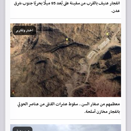
انفجار عنيف بالقرب من سفينة على بُعد 95 ميلًا بحريًا جنوب شرق
عدن.
اخبار وتقارير
معظمهم من صغار السن.. سقوط عشرات القتلى من عناصر الحوثي
بانفجار مخازن أسلحة.