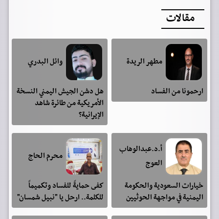
مقالات
مطهر الريدة
وائل البدري
ارحمونا من الفساد
هل دشن الجيش اليمني النسخة
الأمريكية من طائرة شاهد
الإيرانية؟
أ.د.عبدالوهاب
محرم الحاج
العوج
خيارات السعودية والحكومة
كفى حمايةً للفساد وتكميماً
اليمنية في مواجهة الحوثيين
للكلمة.. ارحل يا "نبيل شمسان"