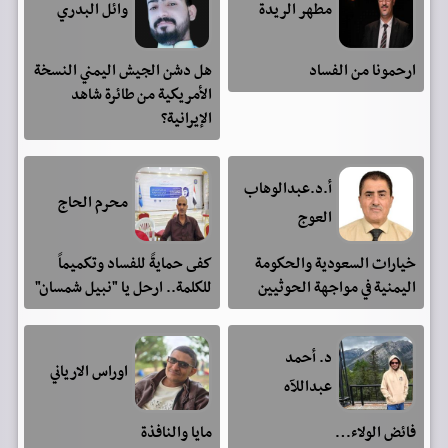
مطهر الريدة
وائل البدري
ارحمونا من الفساد
هل دشن الجيش اليمني النسخة
الأمريكية من طائرة شاهد
الإيرانية؟
أ.د.عبدالوهاب
محرم الحاج
العوج
خيارات السعودية والحكومة
كفى حمايةً للفساد وتكميماً
اليمنية في مواجهة الحوثيين
للكلمة.. ارحل يا "نبيل شمسان"
د. أحمد
اوراس الارياني
عبداللآه
فائض الولاء…
مايا والنافذة