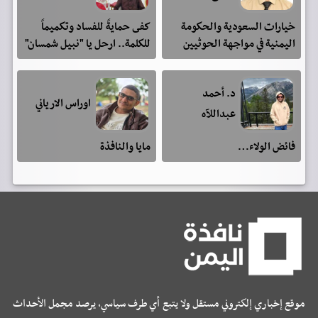
خيارات السعودية والحكومة
كفى حمايةً للفساد وتكميماً
اليمنية في مواجهة الحوثيين
للكلمة.. ارحل يا "نبيل شمسان"
د. أحمد
اوراس الارياني
عبداللآه
فائض الولاء…
مايا والنافذة
موقع إخباري إلكتروني مستقل ولا يتبع أي طرف سياسي، يرصد مجمل الأحداث