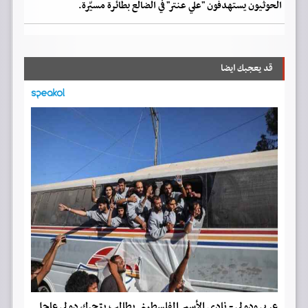
الحوثيون يستهدفون "علي عنتر" في الضالع بطائرة مسيّرة.
قد يعجبك ايضا
عربي ودولي - نادي الأسير الفلسطيني يطالب بتحرك دولي عاجل