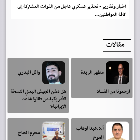
اخبار وتقارير - تحذير عسكري عاجل من القوات المشتركة إلى
كافة المواطنين...
مقالات
مطهر الريدة
وائل البدري
ارحمونا من الفساد
هل دشن الجيش اليمني النسخة
الأمريكية من طائرة شاهد
الإيرانية؟
أ.د.عبدالوهاب
محرم الحاج
العوج