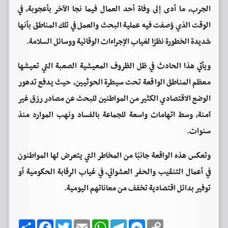
الجرب، ما أدى إلى وفاة أحد العمال فيما نجا الآخر بأعجوبة، في
الوقت الذي وُصفت فيه عملية البحث والعمل في تلك المناطق بأنها
شديدة الخطورة نظرًا لغياب الإجراءات الوقائية ووسائل السلامة.
ويأتي هذا الحادث في ظل الظروف المعيشية الصعبة التي تعيشها
معظم المناطق الواقعة تحت سيطرة الحوثيين، حيث يدفع تدهور
الوضع الاقتصادي الكثير من المواطنين للبحث عن مصادر رزق غير
آمنة، وسط اتهامات واسعة للجماعة بالفساد ونهب الموارد منذ
سنوات.
وتعكس هذه الواقعة جانبًا من المخاطر التي يتعرض لها المواطنون
في أعمال التنقيب والحفر العشوائي، في غياب الرقابة الحكومية أو
توفير بدائل اقتصادية تخفف من معاناتهم اليومية.
C
M
T
W
E
T
F
ا