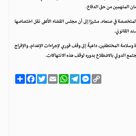
مان المتهمين من حق الدفاع.
لمتخصصة في صنعاء، مشيرًا إلى أن مجلس القضاء الأعلى نقل اختصاصها
ند القانوني.
سلامة المختطفين، داعيةً إلى وقف فوري لإجراءات الإعدام، والإفراج
تمع الدولي بالاضطلاع بدوره لوقف هذه الانتهاكات.
C
M
T
W
E
T
F
ا
o
e
e
h
m
w
a
ن
p
s
l
a
a
i
c
ش
y
s
e
t
i
t
e
ر
b
t
l
s
g
e
L
o
e
A
r
n
i
o
r
p
a
g
n
k
p
m
e
k
r