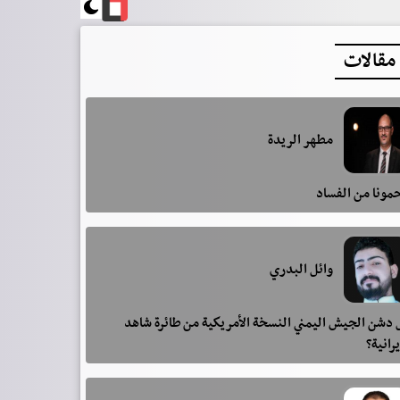
مقالات
مطهر الريدة
مونا من الفساد
وائل البدري
دشن الجيش اليمني النسخة الأمريكية من طائرة شاهد
يرانية؟