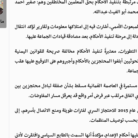
ءات مرتبطة بتنفيذ الأحكام بحق المعلمين المختطفين وهم: صغير أحمد
حمد أبو الغيث عبدالله.
ماي
لمبعوث الأممي، أشارت فيه إلى امتلاكها معلومات وتقارير تؤكد انتقال
ة إلى مرحلة تنفيذ الأحكام، بعد مصادقة قيادات الجماعة عليها.
طورات، معتبرةً تنفيذ الأحكام مخالفة صريحة للقوانين اليمنية
لحوثيين أبلغوا المحتجزين بالأحكام وأجبروهم على التوقيع عليها عقب
جماعة.
مستمرة في العاصمة العُمانية مسقط بشأن صفقة تبادل محتجزين بين
أي اتفاق مرتقب عبر فرض أمر واقع قد يعرقل مسار المفاوضات.
وأفاد البيان بأن المختطفين الثلاثة تعرضوا منذ اعتقالهم في عام 2015 للاحتجاز السري لفترات طويلة ومنع الاتصال بأسرهم، إلى
ة، بحسب توصيف المنظمات.
ا أحكام الإعدام، مؤكدةً أنها اتسمت بالطابع السياسي وافتقرت لأدنى