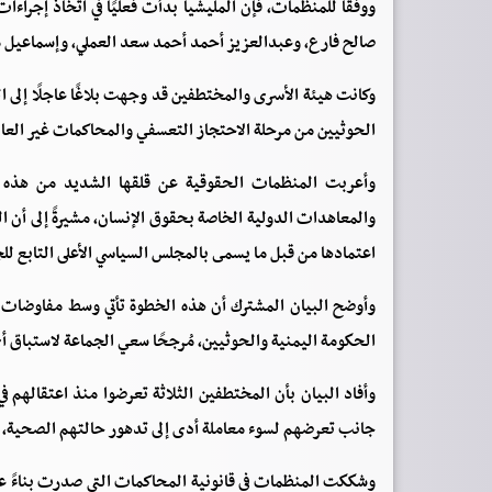
ووفقًا للمنظمات، فإن المليشيا بدأت فعليًا في اتخاذ إجرا
صالح فارع، وعبدالعزيز أحمد أحمد سعد العملي، وإسماعيل م
وكانت هيئة الأسرى والمختطفين قد وجهت بلاغًا عاجلًا إلى ا
الحوثيين من مرحلة الاحتجاز التعسفي والمحاكمات غير العادل
وأعربت المنظمات الحقوقية عن قلقها الشديد من هذه الت
والمعاهدات الدولية الخاصة بحقوق الإنسان، مشيرةً إلى أن ا
اعتمادها من قبل ما يسمى بالمجلس السياسي الأعلى التابع لل
وأوضح البيان المشترك أن هذه الخطوة تأتي وسط مفاوضات 
الحكومة اليمنية والحوثيين، مُرجحًا سعي الجماعة لاستباق 
جانب تعرضهم لسوء معاملة أدى إلى تدهور حالتهم الصحي
وشككت المنظمات في قانونية المحاكمات التي صدرت بناءً عليه