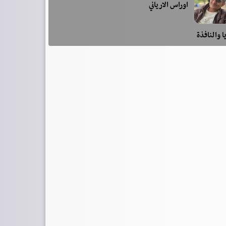
اوراس الارياني
ا والنافذة