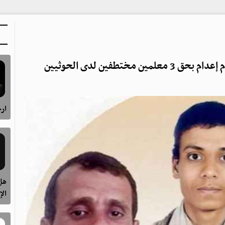
ارح
هل 
الإ