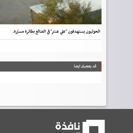
الحوثيون يستهدفون "علي عنتر" في الضالع بطائرة مسيّرة.
قد يعجبك ايضا