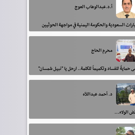
أ.د.عبدالوهاب العوج
رات السعودية والحكومة اليمنية في مواجهة الحوثيين
محرم الحاج
 حمايةً للفساد وتكميماً للكلمة.. ارحل يا "نبيل شمسان"
د. أحمد عبداللآه
ئض الولاء…