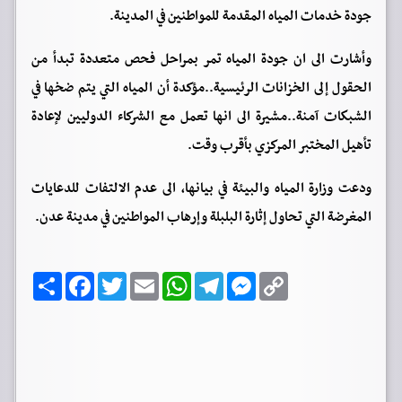
جودة خدمات المياه المقدمة للمواطنين في المدينة.
وأشارت الى ان جودة المياه تمر بمراحل فحص متعددة تبدأ من
الحقول إلى الخزانات الرئيسية..مؤكدة أن المياه التي يتم ضخها في
الشبكات آمنة..مشيرة الى انها تعمل مع الشركاء الدوليين لإعادة
تأهيل المختبر المركزي بأقرب وقت.
ودعت وزارة المياه والبيئة في بيانها، الى عدم الالتفات للدعايات
المغرضة التي تحاول إثارة البلبلة وإرهاب المواطنين في مدينة عدن.
C
M
T
W
E
T
F
ا
o
e
e
h
m
w
a
ن
p
s
l
a
a
i
c
ش
y
s
e
t
i
t
e
ر
b
t
l
s
g
e
L
o
e
A
r
n
i
o
r
p
a
g
n
k
p
m
e
k
r