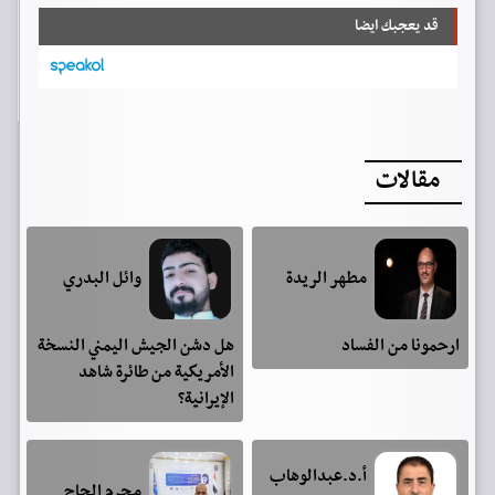
قد يعجبك ايضا
مقالات
مطهر الريدة
وائل البدري
ارحمونا من الفساد
هل دشن الجيش اليمني النسخة
الأمريكية من طائرة شاهد
الإيرانية؟
أ.د.عبدالوهاب
محرم الحاج