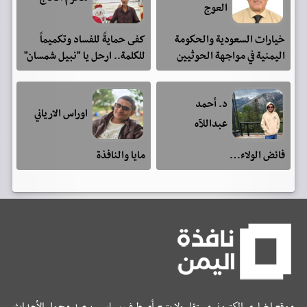
العوج
خيارات السعودية والحكومة
كفى حمايةً للفساد وتكميماً
اليمنية في مواجهة الحوثيين
للكلمة.. ارحل يا "نبيل شمسان"
د. أحمد
اوراس الارياني
عبداللآه
فائض الولاء…
مايا والنافذة
موقع إخباري إلكتروني مستقل ولا يتبع أي طرف سياسي، يرصد مجمل الأحداث