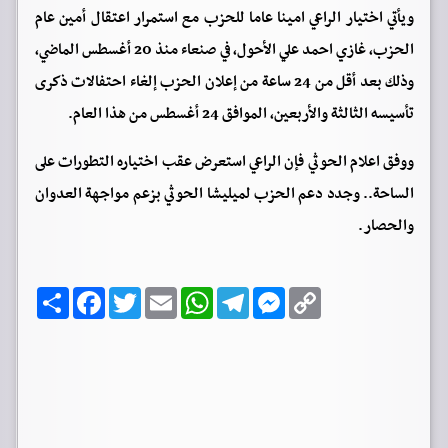
ويأتي اختيار الراعي امينا عاما للحزب مع استمرار اعتقال أمين عام
الحزب، غازي احمد علي الأحول، في صنعاء منذ 20 أغسطس الماضي،
وذلك بعد أقل من 24 ساعة من إعلان الحزب إلغاء احتفالات ذكرى
تأسيسه الثالثة والأربعين، الموافق 24 أغسطس من هذا العام.
ووفق اعلام الحوثي فإن الراعي استعرض عقب اختياره التطورات على
الساحة.. وجدد دعم الحزب لميليشا الحوثي بزعم مواجهة العدوان
والحصار.
C
M
T
W
E
T
F
ا
o
e
e
h
m
w
a
ن
p
s
l
a
a
i
c
ش
y
s
e
t
i
t
e
ر
b
t
l
s
g
e
L
o
e
A
r
n
i
o
r
p
a
g
n
k
p
m
e
k
r