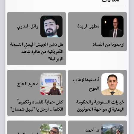
مقالات
مطهر الريدة
وائل البدري
ارحمونا من الفساد
هل دشن الجيش اليمني النسخة
الأمريكية من طائرة شاهد
الإيرانية؟
أ.د.عبدالوهاب
محرم الحاج
العوج
خيارات السعودية والحكومة
كفى حمايةً للفساد وتكميماً
اليمنية في مواجهة الحوثيين
للكلمة.. ارحل يا "نبيل شمسان"
د. أحمد