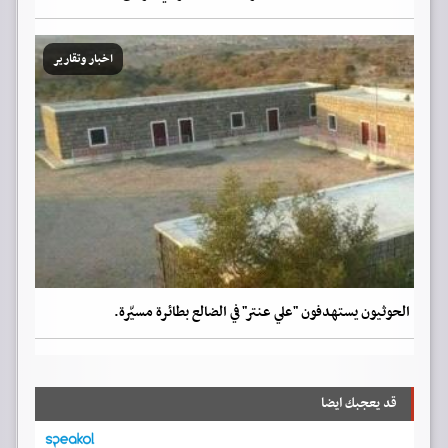
اخبار وتقارير
الحوثيون يستهدفون "علي عنتر" في الضالع بطائرة مسيّرة.
قد يعجبك ايضا