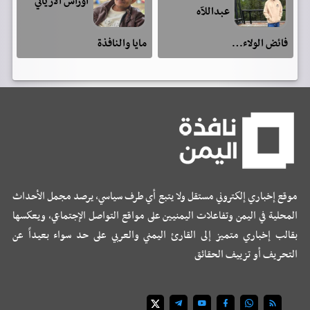
اوراس الارياني
عبداللآه
فائض الولاء…
مايا والنافذة
موقع إخباري إلكتروني مستقل ولا يتبع أي طرف سياسي، يرصد مجمل الأحداث
المحلية في اليمن وتفاعلات اليمنيين على مواقع التواصل الإجتماعي، ويعكسها
بقالب إخباري متميز إلى القارئ اليمني والعربي على حد سواء بعيداً عن
التحريف أو تزييف الحقائق