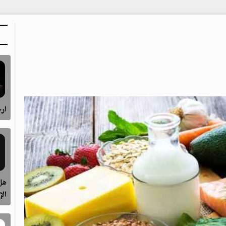
ارح
هل 
الإ