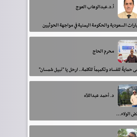
أ.د.عبدالوهاب العوج
رات السعودية والحكومة اليمنية في مواجهة الحوثيين
محرم الحاج
 حمايةً للفساد وتكميماً للكلمة.. ارحل يا "نبيل شمسان"
د. أحمد عبداللآه
ئض الولاء…