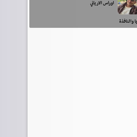
اوراس الارياني
ا والنافذة