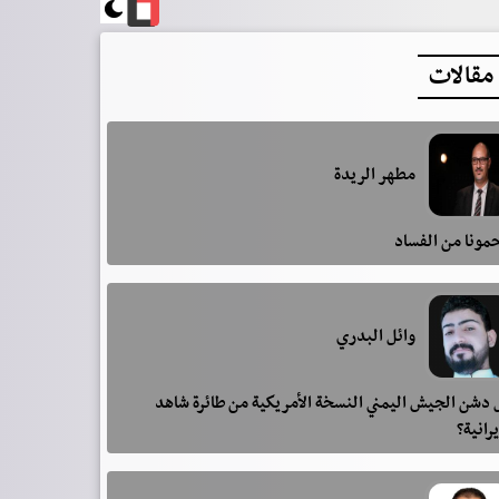
مقالات
مطهر الريدة
مونا من الفساد
وائل البدري
دشن الجيش اليمني النسخة الأمريكية من طائرة شاهد
يرانية؟