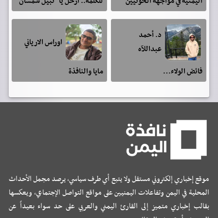
اليمنية في مواجهة الحوثيين
للكلمة.. ارحل يا "نبيل شمسان"
د. أحمد
اوراس الارياني
عبداللآه
فائض الولاء…
مايا والنافذة
موقع إخباري إلكتروني مستقل ولا يتبع أي طرف سياسي، يرصد مجمل الأحداث
المحلية في اليمن وتفاعلات اليمنيين على مواقع التواصل الإجتماعي، ويعكسها
بقالب إخباري متميز إلى القارئ اليمني والعربي على حد سواء بعيداً عن