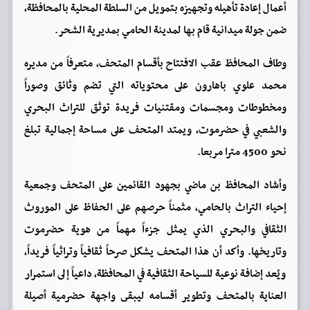
أعمال إعادة تأهيله وتجهيزه بتمويل من السلطة المحلية بالمحافظة،
ضمن جولة ميدانية قام بها لمدينة الحامي بمديرية الشحر.
وطاف المحافظ عقب الافتتاح بأقسام المتحف، متعرفاً من مديره
محمد علوي باهارون على محتوياته التي تضم وثائق وصوراً
ومخطوطات ومجسمات ومقتنيات فريدة توثق للتراث البحري
والشعبي في حضرموت، ويمتد المتحف على مساحة إجمالية تبلغ
نحو 4500 مترا مربعا.
وأشاد المحافظ بن ماضي بجهود القائمين على المتحف وجمعية
إحياء التراث بالحامي، مثمناً حرصهم على الحفاظ على الموروث
الثقافي والبحري الذي يمثل جزءاً مهماً من هوية حضرموت
وتاريخها. وأكد أن هذا المتحف يشكل صرحاً ثقافياً وتراثياً فريداً،
ويُعد إضافة نوعية للسياحة الثقافية في المحافظة، داعياً إلى استمرار
العناية بالمتحف وتطوير أقسامه ليبقى واجهة حضرمية أصيلة