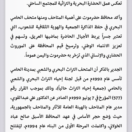
تعكس عمق الحضارة البحرية والتراثية للمجتمع الساحلي.
وأكد محافظ حضرموت على أهمية المتاحف ومنها متحف الحامي
البحري في حفظ الذاكرة الجمعية والهوية الثقافية للشعوب، التي
تعتبر جسراً يربط الأجيال الحاضرة بماضيها العريق، وتسهم في
تعزيز الانتماء الوطني، وترسيخ قيم المحافظة على الموروث
الحضاري والإنساني الذي تزخر به حضرموت واليمن عموماً.
الجدير بالذكر أن المتحف التراث البحري والشعبي بمدينة الحامي
تأسس عام 1992م من قبل لجنة إحياء التراث البحري والشعبي
بالحامي (جمعية إحياء التراث حالياً)، وذلك بموجب القرار رقم
(577) المؤرخ في 7 يونيو 1992م الصادر عن الدكتور علي عبدالقوي،
مدير عام المتاحف بالهيئة العامة للآثار والمتاحف بالجمهورية،
حيث وُضع حجر الأساس في عهد المحافظ الأسبق صالح عباد
الخولاني، واكتملت المرحلة الأولى من البناء عام 1994م، ليُفتتح