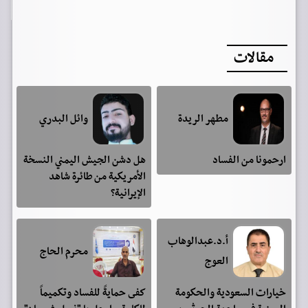
مقالات
مطهر الريدة
وائل البدري
ارحمونا من الفساد
هل دشن الجيش اليمني النسخة
الأمريكية من طائرة شاهد
الإيرانية؟
أ.د.عبدالوهاب
محرم الحاج
العوج
خيارات السعودية والحكومة
كفى حمايةً للفساد وتكميماً