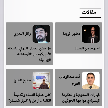
مقالات
مطهر الريدة
وائل البدري
ارحمونا من الفساد
هل دشن الجيش اليمني النسخة
الأمريكية من طائرة شاهد
الإيرانية؟
أ.د.عبدالوهاب
محرم الحاج
العوج
خيارات السعودية والحكومة
كفى حمايةً للفساد وتكميماً
اليمنية في مواجهة الحوثيين
للكلمة.. ارحل يا "نبيل شمسان"