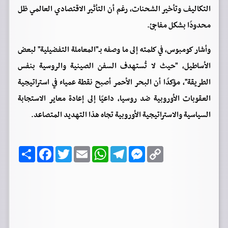
التكاليف وتأخير الشحنات، رغم أن التأثير الاقتصادي العالمي ظل
محدودًا بشكل مفاجئ.
وأشار كومبوس، في كلمته إلى ما وصفه بـ"المعاملة التفضيلية" لبعض
الأساطيل، "حيث لا تُستهدف السفن الصينية والروسية بنفس
الطريقة"، مؤكدًا أن البحر الأحمر أصبح نقطة عمياء في استراتيجية
العقوبات الأوروبية ضد روسيا، داعيًا إلى إعادة معاير الاستجابة
السياسية والاستراتيجية الأوروبية تجاه هذا التهديد المتصاعد.
C
M
T
W
E
T
F
ا
o
e
e
h
m
w
a
ن
p
s
l
a
a
i
c
ش
y
s
e
t
i
t
e
ر
b
t
l
s
g
e
L
o
e
A
r
n
i
o
r
p
a
g
n
k
p
m
e
k
r