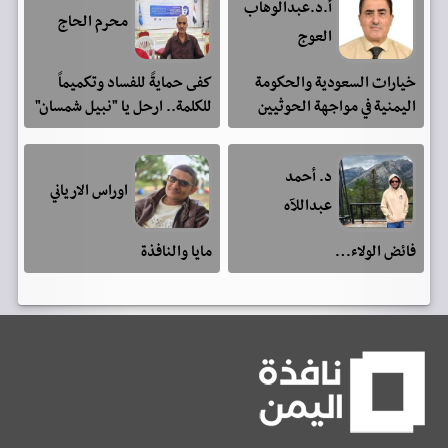
أ.د.عبدالوهاب
محرم الحاج
العوج
خيارات السعودية والحكومة
كفى حمايةً للفساد وتكميماً
اليمنية في مواجهة الحوثيين
للكلمة.. ارحل يا "نبيل شمسان"
د. أحمد
اوراس الارياني
عبداللآه
فائض الولاء…
مايا والنافذة