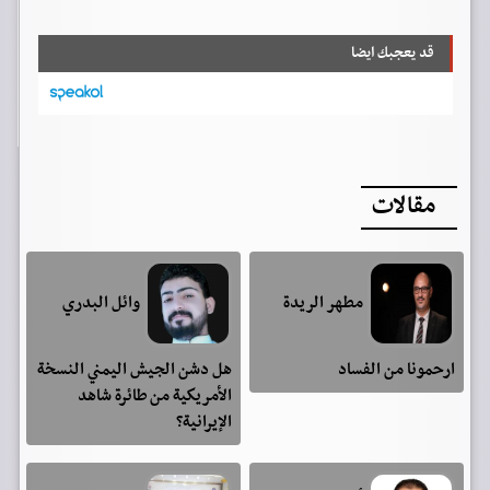
قد يعجبك ايضا
مقالات
مطهر الريدة
وائل البدري
ارحمونا من الفساد
هل دشن الجيش اليمني النسخة
الأمريكية من طائرة شاهد
الإيرانية؟